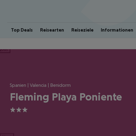
Top Deals
Reisearten
Reiseziele
Informationen
ious
Spanien | Valencia | Benidorm
Fleming Playa Poniente
3