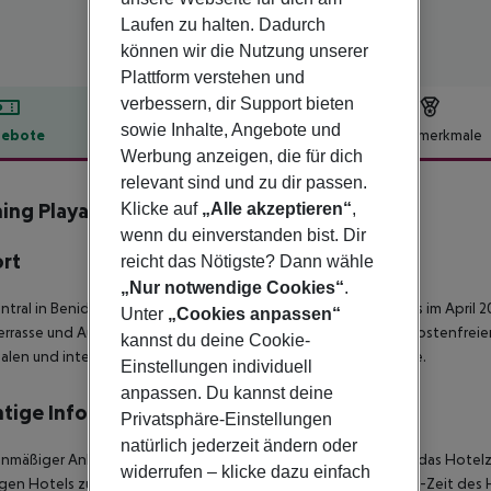
Laufen zu halten. Dadurch
können wir die Nutzung unserer
Plattform verstehen und
verbessern, dir Support bieten
sowie Inhalte, Angebote und
ebote
Hotelbeschreibung
Hotelmerkmale
Werbung anzeigen, die für dich
lbeschreibung
relevant sind und zu dir passen.
ing Playa Poniente
Klicke auf
„Alle akzeptieren“
,
3
wenn du einverstanden bist. Dir
ort
reicht das Nötigste? Dann wähle
„Nur notwendige Cookies“
.
ntral in Benidorm gelegene Hotel Fleming Playa Poniente, das im April 20
Unter
„Cookies anpassen“
rrasse und Außenpool mit Stadtblick. Gäste profitieren von kostenfrei
kannst du deine Cookie-
alen und internationalen Spezialitäten sowie einer Bar/Lounge.
Einstellungen individuell
anpassen. Du kannst deine
tige Informationen
Privatsphäre-Einstellungen
natürlich jederzeit ändern oder
anmäßiger Ankunft im Zielgebiet ab 04:00 Uhr morgens steht das Hotelz
widerrufen – klicke dazu einfach
igen Hotels zur Verfügung. Ebenso ist die offizielle Check-Out-Zeit des 