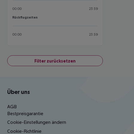
00:00
23:59
Rückflugzeiten
Rückflugzeiten
00:00
23:59
Filter zurücksetzen
Footer
Footer navigation
Über uns
AGB
Bestpreisgarantie
Cookie-Einstellungen ändern
Cookie-Richtlinie