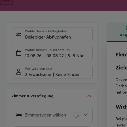
Next
Wähle deinen Abflughafen
Ang
Beliebiger Abflughafen
Hote
Wähle deinen Reisezeitraum
Flem
10.08.26
–
08.08.27
5-8 Nächte
Ziel
Wer wird verreisen
2 Erwachsene
Keine Kinder
Das ze
Dachte
nation
Zimmer & Verpflegung
Wich
Zimmertypen wählen
Bei pl
jeweil