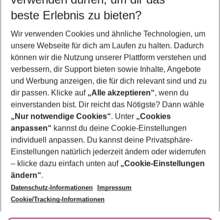
10.08.26
–
08.08.27
5-8 Nächte
beste Erlebnis zu bieten?
Wer wird verreisen
Wir verwenden Cookies und ähnliche Technologien, um
2 Erwachsene
Keine Kinder
unsere Webseite für dich am Laufen zu halten. Dadurch
können wir die Nutzung unserer Plattform verstehen und
Mehr Filter anzeigen
verbessern, dir Support bieten sowie Inhalte, Angebote
und Werbung anzeigen, die für dich relevant sind und zu
dir passen. Klicke auf
„Alle akzeptieren“
, wenn du
einverstanden bist. Dir reicht das Nötigste? Dann wähle
„Nur notwendige Cookies“
. Unter
„Cookies
anpassen“
kannst du deine Cookie-Einstellungen
Footer
Footer navigation
individuell anpassen. Du kannst deine Privatsphäre-
Über uns
Einstellungen natürlich jederzeit ändern oder widerrufen
AGB
– klicke dazu einfach unten auf
„Cookie-Einstellungen
Service & Hilfe
Bestpreisgarantie
ändern“
.
Datenschutz-Informationen
Impressum
Agenturbetreuung
Cookie-Einstellungen ändern
Folge uns
Barrierefreies Reisen
Cookie/Tracking-Informationen
Cookie-Richtlinie
Check-in
Datenschutz