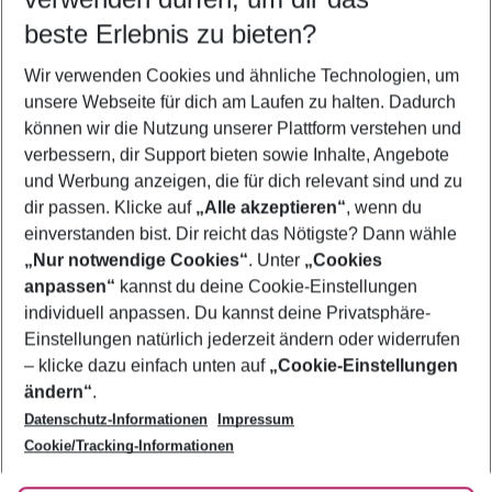
09.08.26
–
07.08.27
5-8 Nächte
beste Erlebnis zu bieten?
Wer wird verreisen
Wir verwenden Cookies und ähnliche Technologien, um
2 Erwachsene
Keine Kinder
unsere Webseite für dich am Laufen zu halten. Dadurch
können wir die Nutzung unserer Plattform verstehen und
Mehr Filter anzeigen
verbessern, dir Support bieten sowie Inhalte, Angebote
und Werbung anzeigen, die für dich relevant sind und zu
dir passen. Klicke auf
„Alle akzeptieren“
, wenn du
einverstanden bist. Dir reicht das Nötigste? Dann wähle
„Nur notwendige Cookies“
. Unter
„Cookies
anpassen“
kannst du deine Cookie-Einstellungen
Footer
Footer navigation
individuell anpassen. Du kannst deine Privatsphäre-
Über uns
Einstellungen natürlich jederzeit ändern oder widerrufen
AGB
– klicke dazu einfach unten auf
„Cookie-Einstellungen
Service & Hilfe
Bestpreisgarantie
ändern“
.
Datenschutz-Informationen
Impressum
Agenturbetreuung
Cookie-Einstellungen ändern
Folge uns
Barrierefreies Reisen
Cookie/Tracking-Informationen
Cookie-Richtlinie
Check-in
Datenschutz