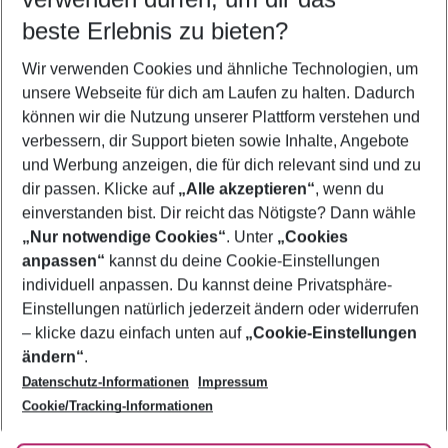
10.08.26
–
08.08.27
5-8 Nächte
beste Erlebnis zu bieten?
Wer wird verreisen
Wir verwenden Cookies und ähnliche Technologien, um
2 Erwachsene
Keine Kinder
unsere Webseite für dich am Laufen zu halten. Dadurch
können wir die Nutzung unserer Plattform verstehen und
Mehr Filter anzeigen
verbessern, dir Support bieten sowie Inhalte, Angebote
und Werbung anzeigen, die für dich relevant sind und zu
dir passen. Klicke auf
„Alle akzeptieren“
, wenn du
einverstanden bist. Dir reicht das Nötigste? Dann wähle
„Nur notwendige Cookies“
. Unter
„Cookies
anpassen“
kannst du deine Cookie-Einstellungen
Footer
Footer navigation
individuell anpassen. Du kannst deine Privatsphäre-
Über uns
Einstellungen natürlich jederzeit ändern oder widerrufen
AGB
– klicke dazu einfach unten auf
„Cookie-Einstellungen
Service & Hilfe
Bestpreisgarantie
ändern“
.
Datenschutz-Informationen
Impressum
Agenturbetreuung
Cookie-Einstellungen ändern
Folge uns
Barrierefreies Reisen
Cookie/Tracking-Informationen
Cookie-Richtlinie
Check-in
Datenschutz