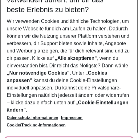
09.08.26
–
07.08.27
5-8 Nächte
beste Erlebnis zu bieten?
Wer wird verreisen
Wir verwenden Cookies und ähnliche Technologien, um
2 Erwachsene
Keine Kinder
unsere Webseite für dich am Laufen zu halten. Dadurch
können wir die Nutzung unserer Plattform verstehen und
Mehr Filter anzeigen
verbessern, dir Support bieten sowie Inhalte, Angebote
und Werbung anzeigen, die für dich relevant sind und zu
dir passen. Klicke auf
„Alle akzeptieren“
, wenn du
einverstanden bist. Dir reicht das Nötigste? Dann wähle
„Nur notwendige Cookies“
. Unter
„Cookies
anpassen“
kannst du deine Cookie-Einstellungen
Footer
Footer navigation
individuell anpassen. Du kannst deine Privatsphäre-
Über uns
Einstellungen natürlich jederzeit ändern oder widerrufen
AGB
– klicke dazu einfach unten auf
„Cookie-Einstellungen
Service & Hilfe
Bestpreisgarantie
ändern“
.
Datenschutz-Informationen
Impressum
Agenturbetreuung
Cookie-Einstellungen ändern
Folge uns
Barrierefreies Reisen
Cookie/Tracking-Informationen
Cookie-Richtlinie
Check-in
Datenschutz