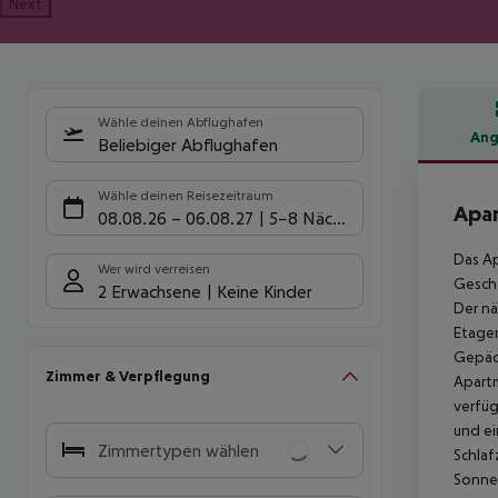
Next
Wähle deinen Abflughafen
Ang
Beliebiger Abflughafen
Hote
Wähle deinen Reisezeitraum
Apar
08.08.26
–
06.08.27
5-8 Nächte
Das Ap
Wer wird verreisen
Geschä
2 Erwachsene
Keine Kinder
Der nä
Etagen
Gepäck
Zimmer & Verpflegung
Apartm
verfüg
und ei
Zimmertypen wählen
Schlaf
Sonnen