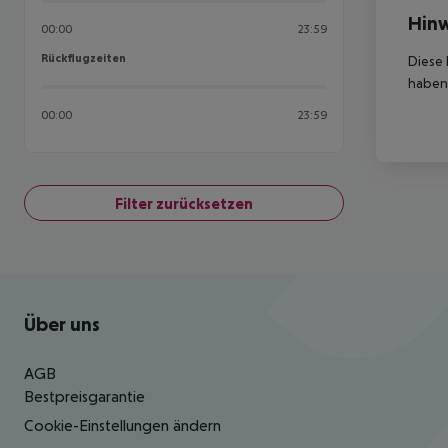
Hinw
00:00
23:59
Rückflugzeiten
Rückflugzeiten
Diese 
haben,
00:00
23:59
Filter zurücksetzen
Footer
Footer navigation
Über uns
AGB
Bestpreisgarantie
Cookie-Einstellungen ändern