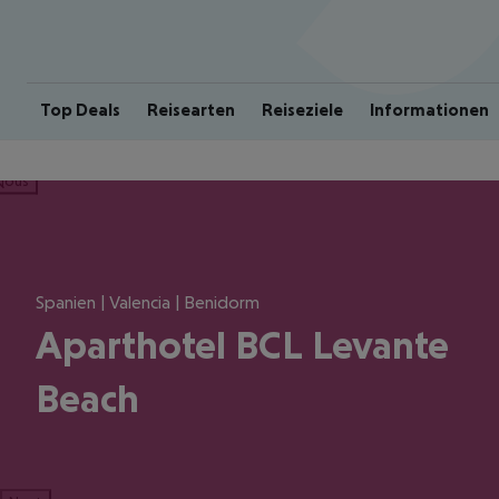
Top Deals
Reisearten
Reiseziele
Informationen
ious
Spanien | Valencia | Benidorm
Aparthotel BCL Levante
Beach