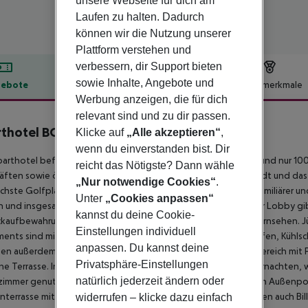
unsere Webseite für dich am
Laufen zu halten. Dadurch
können wir die Nutzung unserer
Plattform verstehen und
verbessern, dir Support bieten
sowie Inhalte, Angebote und
ebote
Hotelbeschreibung
Hotelmerkmale
Werbung anzeigen, die für dich
lbeschreibung
relevant sind und zu dir passen.
thotel BCL Levante Beach
Klicke auf
„Alle akzeptieren“
,
0
wenn du einverstanden bist. Dir
arthotel befindet sich nur wenige Meter vom Levante Beach und nur 100 
reicht das Nötigste? Dann wähle
ften sowie öffentlichen Verkehrsmitteln entfernt. Die Altstadt und da
„Nur notwendige Cookies“
.
chste Golfplatz ist nur 5 km entfernt. Dieses Aparthotel mit familiärer
Unter
„Cookies anpassen“
 und insgesamt 40 Apartments mit einem Schlafzimmer. In der Lobby gi
kannst du deine Cookie-
aufbewahrung, 2 Aufzüge und eine Bar-Café mit Satellitenfernsehen. Jü
Einstellungen individuell
ents sind mit einer kompletten Küche mit Elektroherd, Backofen, Kühlsc
anpassen. Du kannst deine
en außerdem über ein komplettes Badezimmer, einen Wohnbereich mit F
Privatsphäre-Einstellungen
ne Terrasse. In den Apartments können bis zu 4 Personen übernachten,
natürlich jederzeit ändern oder
zimmer genutzt werden können. Das Resort verfügt über einen Außenpoo
terrasse mit Sonnenliegen und Sonnenschirmen. Gäste können auch Bill
widerrufen – klicke dazu einfach