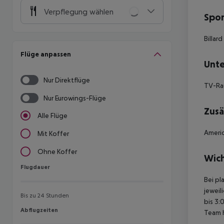
Verpflegung wählen
Spor
Billard
Flüge anpassen
Unte
Nur Direktflüge
TV-R
Nur Eurowings-Flüge
Zusä
Alle Flüge
Americ
Mit Koffer
Ohne Koffer
Wich
Flugdauer
Flugdauer
Bei pl
jeweil
Bis zu 24 Stunden
bis 3:
Abflugzeiten
Abflugzeiten
Team 