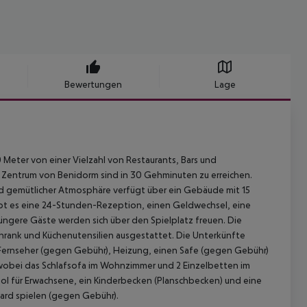
Bewertungen
Lage
Meter von einer Vielzahl von Restaurants, Bars und
s Zentrum von Benidorm sind in 30 Gehminuten zu erreichen.
 und gemütlicher Atmosphäre verfügt über ein Gebäude mit 15
bt es eine 24-Stunden-Rezeption, einen Geldwechsel, eine
ngere Gäste werden sich über den Spielplatz freuen. Die
hrank und Küchenutensilien ausgestattet. Die Unterkünfte
ernseher (gegen Gebühr), Heizung, einen Safe (gegen Gebühr)
 wobei das Schlafsofa im Wohnzimmer und 2 Einzelbetten im
l für Erwachsene, ein Kinderbecken (Planschbecken) und eine
ard spielen (gegen Gebühr).