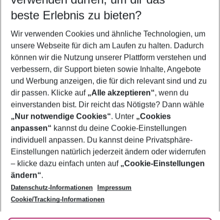
09.08.26
–
07.08.27
5-8 Nächte
beste Erlebnis zu bieten?
Wer wird verreisen
Wir verwenden Cookies und ähnliche Technologien, um
2 Erwachsene
Keine Kinder
unsere Webseite für dich am Laufen zu halten. Dadurch
können wir die Nutzung unserer Plattform verstehen und
Mehr Filter anzeigen
verbessern, dir Support bieten sowie Inhalte, Angebote
und Werbung anzeigen, die für dich relevant sind und zu
dir passen. Klicke auf
„Alle akzeptieren“
, wenn du
einverstanden bist. Dir reicht das Nötigste? Dann wähle
„Nur notwendige Cookies“
. Unter
„Cookies
anpassen“
kannst du deine Cookie-Einstellungen
Footer
Footer navigation
individuell anpassen. Du kannst deine Privatsphäre-
Über uns
Einstellungen natürlich jederzeit ändern oder widerrufen
AGB
– klicke dazu einfach unten auf
„Cookie-Einstellungen
Service & Hilfe
Bestpreisgarantie
ändern“
.
Datenschutz-Informationen
Impressum
Agenturbetreuung
Cookie-Einstellungen ändern
Folge uns
Barrierefreies Reisen
Cookie/Tracking-Informationen
Cookie-Richtlinie
Check-in
Datenschutz