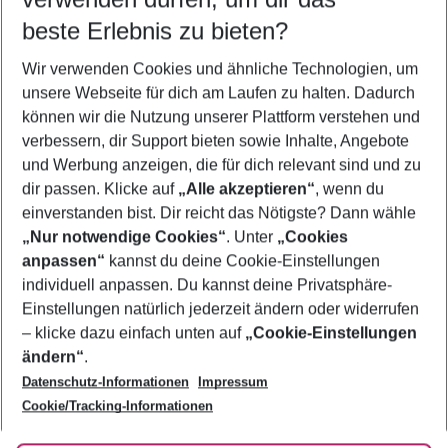
09.08.26
–
07.08.27
5-8 Nächte
beste Erlebnis zu bieten?
Wer wird verreisen
Wir verwenden Cookies und ähnliche Technologien, um
2 Erwachsene
Keine Kinder
unsere Webseite für dich am Laufen zu halten. Dadurch
können wir die Nutzung unserer Plattform verstehen und
Mehr Filter anzeigen
verbessern, dir Support bieten sowie Inhalte, Angebote
und Werbung anzeigen, die für dich relevant sind und zu
dir passen. Klicke auf
„Alle akzeptieren“
, wenn du
einverstanden bist. Dir reicht das Nötigste? Dann wähle
„Nur notwendige Cookies“
. Unter
„Cookies
anpassen“
kannst du deine Cookie-Einstellungen
Footer
Footer navigation
individuell anpassen. Du kannst deine Privatsphäre-
Über uns
Einstellungen natürlich jederzeit ändern oder widerrufen
AGB
– klicke dazu einfach unten auf
„Cookie-Einstellungen
Service & Hilfe
Bestpreisgarantie
ändern“
.
Datenschutz-Informationen
Impressum
Agenturbetreuung
Cookie-Einstellungen ändern
Folge uns
Barrierefreies Reisen
Cookie/Tracking-Informationen
Cookie-Richtlinie
Check-in
Datenschutz