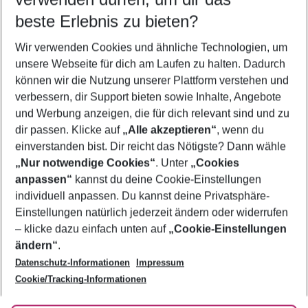
09.08.26
–
07.08.27
5-8 Nächte
beste Erlebnis zu bieten?
Wer wird verreisen
Wir verwenden Cookies und ähnliche Technologien, um
2 Erwachsene
Keine Kinder
unsere Webseite für dich am Laufen zu halten. Dadurch
können wir die Nutzung unserer Plattform verstehen und
Mehr Filter anzeigen
verbessern, dir Support bieten sowie Inhalte, Angebote
und Werbung anzeigen, die für dich relevant sind und zu
dir passen. Klicke auf
„Alle akzeptieren“
, wenn du
einverstanden bist. Dir reicht das Nötigste? Dann wähle
„Nur notwendige Cookies“
. Unter
„Cookies
anpassen“
kannst du deine Cookie-Einstellungen
Footer
Footer navigation
individuell anpassen. Du kannst deine Privatsphäre-
Über uns
Einstellungen natürlich jederzeit ändern oder widerrufen
AGB
– klicke dazu einfach unten auf
„Cookie-Einstellungen
Service & Hilfe
Bestpreisgarantie
ändern“
.
Datenschutz-Informationen
Impressum
Agenturbetreuung
Cookie-Einstellungen ändern
Folge uns
Barrierefreies Reisen
Cookie/Tracking-Informationen
Cookie-Richtlinie
Check-in
Datenschutz