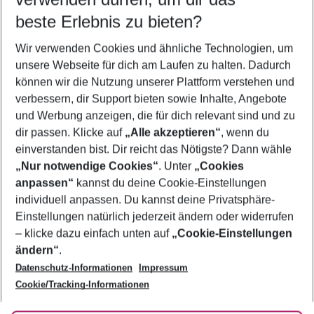
09.08.26
–
07.08.27
5-8 Nächte
beste Erlebnis zu bieten?
Wer wird verreisen
Wir verwenden Cookies und ähnliche Technologien, um
2 Erwachsene
Keine Kinder
unsere Webseite für dich am Laufen zu halten. Dadurch
können wir die Nutzung unserer Plattform verstehen und
Mehr Filter anzeigen
verbessern, dir Support bieten sowie Inhalte, Angebote
und Werbung anzeigen, die für dich relevant sind und zu
dir passen. Klicke auf
„Alle akzeptieren“
, wenn du
einverstanden bist. Dir reicht das Nötigste? Dann wähle
„Nur notwendige Cookies“
. Unter
„Cookies
anpassen“
kannst du deine Cookie-Einstellungen
Footer
Footer navigation
individuell anpassen. Du kannst deine Privatsphäre-
Über uns
Einstellungen natürlich jederzeit ändern oder widerrufen
AGB
– klicke dazu einfach unten auf
„Cookie-Einstellungen
Service & Hilfe
Bestpreisgarantie
ändern“
.
Datenschutz-Informationen
Impressum
Agenturbetreuung
Cookie-Einstellungen ändern
Folge uns
Barrierefreies Reisen
Cookie/Tracking-Informationen
Cookie-Richtlinie
Check-in
Datenschutz