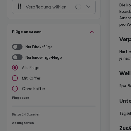
Die k
Verpflegung wählen
Esseck
Aussta
pro Wo
Flüge anpassen
Ver
Nur Direktflüge
Nur Üb
Nur Eurowings-Flüge
je nac
Alle Flüge
Well
Mit Koffer
Spa-Be
Ohne Koffer
Flugdauer
Flugdauer
Unte
Tagsü
Bis zu 24 Stunden
Abflugzeiten
Abflugzeiten
Zusä