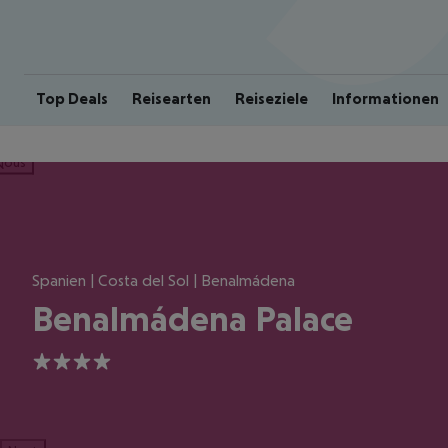
Top Deals
Reisearten
Reiseziele
Informationen
ious
Spanien | Costa del Sol | Benalmádena
Benalmádena Palace
4