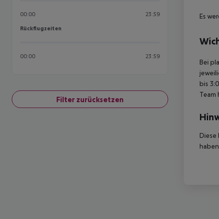
00:00
23:59
Es wer
Rückflugzeiten
Rückflugzeiten
Wich
00:00
23:59
Bei pl
jeweil
bis 3:
Team 
Filter zurücksetzen
Hinw
Diese 
haben,