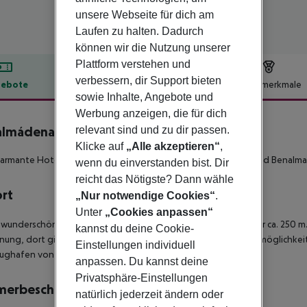
unsere Webseite für dich am
Laufen zu halten. Dadurch
können wir die Nutzung unserer
Plattform verstehen und
verbessern, dir Support bieten
ebote
Hotelbeschreibung
Hotelmerkmale
sowie Inhalte, Angebote und
lbeschreibung
Werbung anzeigen, die für dich
lmádena Palace
relevant sind und zu dir passen.
4
Klicke auf
„Alle akzeptieren“
,
armante Hotel befindet sich nur 250 Meter vom schönen Strand Benalma
wenn du einverstanden bist. Dir
reicht das Nötigste? Dann wähle
ort
„Nur notwendige Cookies“
.
Unter
„Cookies anpassen“
r wunderschönen Strandpromenade und dem Strand sind es nur ca. 250 m. 
kannst du deine Cookie-
nung, dort gibt es verschiedene Einkaufs- und Unterhaltungsmöglichkei
Einstellungen individuell
ughafen von Málaga (AGP) erreicht man in 20 km.
anpassen. Du kannst deine
Privatsphäre-Einstellungen
merbeschreibung
natürlich jederzeit ändern oder