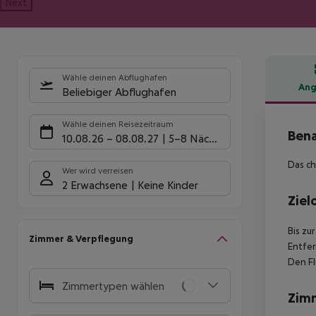
Next
Wähle deinen Abflughafen
Ang
Beliebiger Abflughafen
Hote
Wähle deinen Reisezeitraum
Bena
10.08.26
–
08.08.27
5-8 Nächte
Das ch
Wer wird verreisen
2 Erwachsene
Keine Kinder
Ziel
Bis zu
Zimmer & Verpflegung
Entfer
Den Fl
Zimmertypen wählen
Zim