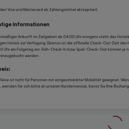
den Visa und Mastercard als Zahlungsmittel aktzeptiert.
tige Informationen
anmäßiger Ankunft im Zielgebiet ab 04:00 Uhr morgens steht das Hotelz
igen Hotels zur Verfügung. Ebenso ist die offizielle Check-Out-Zeit des 
00 Uhr am Folgetag ein. Früh-Check-In bzw. Spät-Check-Out können je n
hinzugebucht werden.
eis:
Reise ist nicht für Personen mit eingeschränkter Mobilität geeignet. We
 wenden Sie sich bitte an unseren Kundenservice, bevor Sie Ihre Buchung