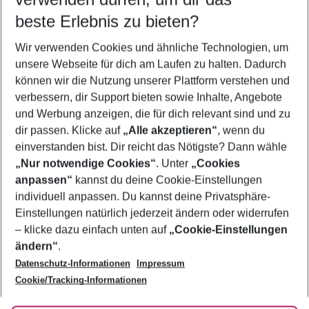
12.08.26
–
10.08.27
5-8 Nächte
beste Erlebnis zu bieten?
Wer wird verreisen
Wir verwenden Cookies und ähnliche Technologien, um
2 Erwachsene
Keine Kinder
unsere Webseite für dich am Laufen zu halten. Dadurch
können wir die Nutzung unserer Plattform verstehen und
Mehr Filter anzeigen
verbessern, dir Support bieten sowie Inhalte, Angebote
und Werbung anzeigen, die für dich relevant sind und zu
dir passen. Klicke auf
„Alle akzeptieren“
, wenn du
einverstanden bist. Dir reicht das Nötigste? Dann wähle
„Nur notwendige Cookies“
. Unter
„Cookies
anpassen“
kannst du deine Cookie-Einstellungen
Footer
Footer navigation
individuell anpassen. Du kannst deine Privatsphäre-
Über uns
Einstellungen natürlich jederzeit ändern oder widerrufen
AGB
– klicke dazu einfach unten auf
„Cookie-Einstellungen
Service & Hilfe
Bestpreisgarantie
ändern“
.
Datenschutz-Informationen
Impressum
Agenturbetreuung
Cookie-Einstellungen ändern
Folge uns
Barrierefreies Reisen
Cookie/Tracking-Informationen
Cookie-Richtlinie
Check-in
Datenschutz