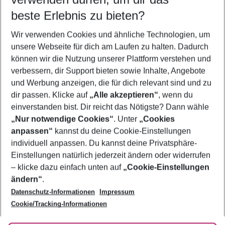
10.08.26
–
08.08.27
5-8 Nächte
beste Erlebnis zu bieten?
Wer wird verreisen
Wir verwenden Cookies und ähnliche Technologien, um
2 Erwachsene
Keine Kinder
unsere Webseite für dich am Laufen zu halten. Dadurch
können wir die Nutzung unserer Plattform verstehen und
Mehr Filter anzeigen
verbessern, dir Support bieten sowie Inhalte, Angebote
und Werbung anzeigen, die für dich relevant sind und zu
dir passen. Klicke auf
„Alle akzeptieren“
, wenn du
einverstanden bist. Dir reicht das Nötigste? Dann wähle
„Nur notwendige Cookies“
. Unter
„Cookies
anpassen“
kannst du deine Cookie-Einstellungen
Footer
Footer navigation
individuell anpassen. Du kannst deine Privatsphäre-
Über uns
Einstellungen natürlich jederzeit ändern oder widerrufen
AGB
– klicke dazu einfach unten auf
„Cookie-Einstellungen
Service & Hilfe
Bestpreisgarantie
ändern“
.
Datenschutz-Informationen
Impressum
Agenturbetreuung
Cookie-Einstellungen ändern
Folge uns
Barrierefreies Reisen
Cookie/Tracking-Informationen
Cookie-Richtlinie
Check-in
Datenschutz