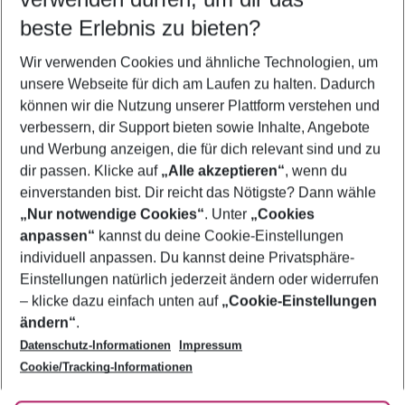
09.08.26
–
07.08.27
5-8 Nächte
beste Erlebnis zu bieten?
Wer wird verreisen
Wir verwenden Cookies und ähnliche Technologien, um
2 Erwachsene
Keine Kinder
unsere Webseite für dich am Laufen zu halten. Dadurch
können wir die Nutzung unserer Plattform verstehen und
Mehr Filter anzeigen
verbessern, dir Support bieten sowie Inhalte, Angebote
und Werbung anzeigen, die für dich relevant sind und zu
dir passen. Klicke auf
„Alle akzeptieren“
, wenn du
einverstanden bist. Dir reicht das Nötigste? Dann wähle
„Nur notwendige Cookies“
. Unter
„Cookies
anpassen“
kannst du deine Cookie-Einstellungen
Footer
Footer navigation
individuell anpassen. Du kannst deine Privatsphäre-
Über uns
Einstellungen natürlich jederzeit ändern oder widerrufen
AGB
– klicke dazu einfach unten auf
„Cookie-Einstellungen
Service & Hilfe
Bestpreisgarantie
ändern“
.
Datenschutz-Informationen
Impressum
Agenturbetreuung
Cookie-Einstellungen ändern
Folge uns
Barrierefreies Reisen
Cookie/Tracking-Informationen
Cookie-Richtlinie
Check-in
Datenschutz