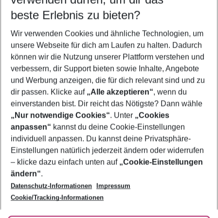
07.08.26
–
05.08.27
5-8 Nächte
beste Erlebnis zu bieten?
Wer wird verreisen
Wir verwenden Cookies und ähnliche Technologien, um
2 Erwachsene
Keine Kinder
unsere Webseite für dich am Laufen zu halten. Dadurch
können wir die Nutzung unserer Plattform verstehen und
Mehr Filter anzeigen
verbessern, dir Support bieten sowie Inhalte, Angebote
und Werbung anzeigen, die für dich relevant sind und zu
dir passen. Klicke auf
„Alle akzeptieren“
, wenn du
einverstanden bist. Dir reicht das Nötigste? Dann wähle
„Nur notwendige Cookies“
. Unter
„Cookies
anpassen“
kannst du deine Cookie-Einstellungen
Footer
Footer navigation
individuell anpassen. Du kannst deine Privatsphäre-
Über uns
Einstellungen natürlich jederzeit ändern oder widerrufen
AGB
– klicke dazu einfach unten auf
„Cookie-Einstellungen
Service & Hilfe
Bestpreisgarantie
ändern“
.
Datenschutz-Informationen
Impressum
Agenturbetreuung
Cookie-Einstellungen ändern
Folge uns
Barrierefreies Reisen
Cookie/Tracking-Informationen
Cookie-Richtlinie
Check-in
Datenschutz