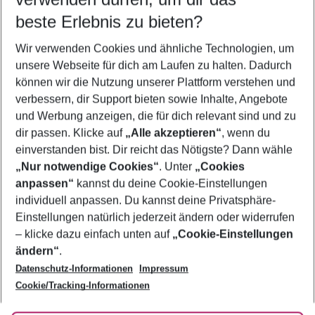
09.08.26
–
07.08.27
5-8 Nächte
beste Erlebnis zu bieten?
Wer wird verreisen
Wir verwenden Cookies und ähnliche Technologien, um
2 Erwachsene
Keine Kinder
unsere Webseite für dich am Laufen zu halten. Dadurch
können wir die Nutzung unserer Plattform verstehen und
Mehr Filter anzeigen
verbessern, dir Support bieten sowie Inhalte, Angebote
und Werbung anzeigen, die für dich relevant sind und zu
dir passen. Klicke auf
„Alle akzeptieren“
, wenn du
einverstanden bist. Dir reicht das Nötigste? Dann wähle
„Nur notwendige Cookies“
. Unter
„Cookies
anpassen“
kannst du deine Cookie-Einstellungen
Footer
Footer navigation
individuell anpassen. Du kannst deine Privatsphäre-
Über uns
Einstellungen natürlich jederzeit ändern oder widerrufen
AGB
– klicke dazu einfach unten auf
„Cookie-Einstellungen
Service & Hilfe
Bestpreisgarantie
ändern“
.
Datenschutz-Informationen
Impressum
Agenturbetreuung
Cookie-Einstellungen ändern
Folge uns
Barrierefreies Reisen
Cookie/Tracking-Informationen
Cookie-Richtlinie
Check-in
Datenschutz