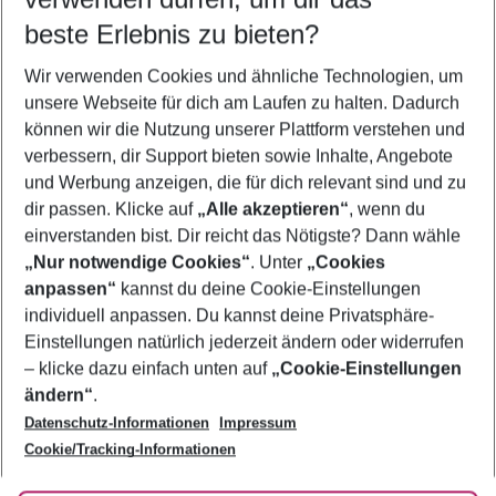
09.08.26
–
07.08.27
5-8 Nächte
beste Erlebnis zu bieten?
Wer wird verreisen
Wir verwenden Cookies und ähnliche Technologien, um
2 Erwachsene
Keine Kinder
unsere Webseite für dich am Laufen zu halten. Dadurch
können wir die Nutzung unserer Plattform verstehen und
Mehr Filter anzeigen
verbessern, dir Support bieten sowie Inhalte, Angebote
und Werbung anzeigen, die für dich relevant sind und zu
dir passen. Klicke auf
„Alle akzeptieren“
, wenn du
einverstanden bist. Dir reicht das Nötigste? Dann wähle
„Nur notwendige Cookies“
. Unter
„Cookies
anpassen“
kannst du deine Cookie-Einstellungen
Footer
Footer navigation
individuell anpassen. Du kannst deine Privatsphäre-
Über uns
Einstellungen natürlich jederzeit ändern oder widerrufen
AGB
– klicke dazu einfach unten auf
„Cookie-Einstellungen
Service & Hilfe
Bestpreisgarantie
ändern“
.
Datenschutz-Informationen
Impressum
Agenturbetreuung
Cookie-Einstellungen ändern
Folge uns
Barrierefreies Reisen
Cookie/Tracking-Informationen
Cookie-Richtlinie
Check-in
Datenschutz