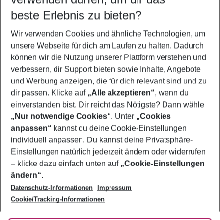
09.08.26
–
07.08.27
5-8 Nächte
beste Erlebnis zu bieten?
Wer wird verreisen
Wir verwenden Cookies und ähnliche Technologien, um
2 Erwachsene
Keine Kinder
unsere Webseite für dich am Laufen zu halten. Dadurch
können wir die Nutzung unserer Plattform verstehen und
Mehr Filter anzeigen
verbessern, dir Support bieten sowie Inhalte, Angebote
und Werbung anzeigen, die für dich relevant sind und zu
dir passen. Klicke auf
„Alle akzeptieren“
, wenn du
einverstanden bist. Dir reicht das Nötigste? Dann wähle
„Nur notwendige Cookies“
. Unter
„Cookies
anpassen“
kannst du deine Cookie-Einstellungen
Footer
Footer navigation
individuell anpassen. Du kannst deine Privatsphäre-
Über uns
Einstellungen natürlich jederzeit ändern oder widerrufen
AGB
– klicke dazu einfach unten auf
„Cookie-Einstellungen
Service & Hilfe
Bestpreisgarantie
ändern“
.
Datenschutz-Informationen
Impressum
Agenturbetreuung
Cookie-Einstellungen ändern
Folge uns
Barrierefreies Reisen
Cookie/Tracking-Informationen
Cookie-Richtlinie
Check-in
Datenschutz