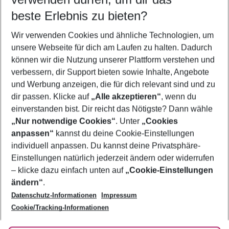
08.08.26
–
06.08.27
5-8 Nächte
beste Erlebnis zu bieten?
Wer wird verreisen
Wir verwenden Cookies und ähnliche Technologien, um
2 Erwachsene
Keine Kinder
unsere Webseite für dich am Laufen zu halten. Dadurch
können wir die Nutzung unserer Plattform verstehen und
Mehr Filter anzeigen
verbessern, dir Support bieten sowie Inhalte, Angebote
und Werbung anzeigen, die für dich relevant sind und zu
dir passen. Klicke auf
„Alle akzeptieren“
, wenn du
einverstanden bist. Dir reicht das Nötigste? Dann wähle
„Nur notwendige Cookies“
. Unter
„Cookies
anpassen“
kannst du deine Cookie-Einstellungen
Footer
Footer navigation
individuell anpassen. Du kannst deine Privatsphäre-
Über uns
Einstellungen natürlich jederzeit ändern oder widerrufen
AGB
– klicke dazu einfach unten auf
„Cookie-Einstellungen
Service & Hilfe
Bestpreisgarantie
ändern“
.
Datenschutz-Informationen
Impressum
Agenturbetreuung
Cookie-Einstellungen ändern
Folge uns
Barrierefreies Reisen
Cookie/Tracking-Informationen
Cookie-Richtlinie
Check-in
Datenschutz