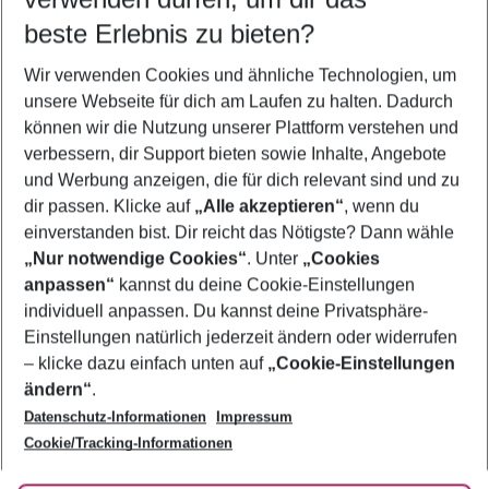
08.08.26
–
06.08.27
5-8 Nächte
beste Erlebnis zu bieten?
Wer wird verreisen
Wir verwenden Cookies und ähnliche Technologien, um
2 Erwachsene
Keine Kinder
unsere Webseite für dich am Laufen zu halten. Dadurch
können wir die Nutzung unserer Plattform verstehen und
Mehr Filter anzeigen
verbessern, dir Support bieten sowie Inhalte, Angebote
und Werbung anzeigen, die für dich relevant sind und zu
dir passen. Klicke auf
„Alle akzeptieren“
, wenn du
einverstanden bist. Dir reicht das Nötigste? Dann wähle
„Nur notwendige Cookies“
. Unter
„Cookies
anpassen“
kannst du deine Cookie-Einstellungen
Footer
Footer navigation
individuell anpassen. Du kannst deine Privatsphäre-
Über uns
Einstellungen natürlich jederzeit ändern oder widerrufen
AGB
– klicke dazu einfach unten auf
„Cookie-Einstellungen
Service & Hilfe
Bestpreisgarantie
ändern“
.
Datenschutz-Informationen
Impressum
Agenturbetreuung
Cookie-Einstellungen ändern
Folge uns
Barrierefreies Reisen
Cookie/Tracking-Informationen
Cookie-Richtlinie
Check-in
Datenschutz