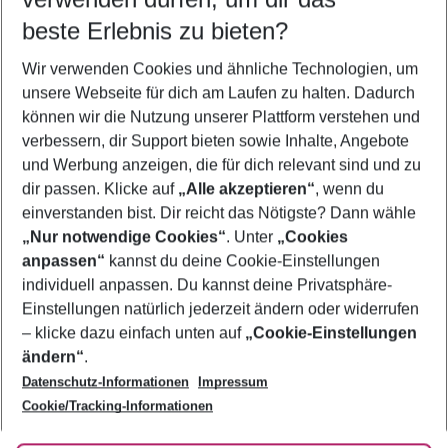
08.08.26
–
06.08.27
5-8 Nächte
beste Erlebnis zu bieten?
Wer wird verreisen
Wir verwenden Cookies und ähnliche Technologien, um
2 Erwachsene
Keine Kinder
unsere Webseite für dich am Laufen zu halten. Dadurch
können wir die Nutzung unserer Plattform verstehen und
Mehr Filter anzeigen
verbessern, dir Support bieten sowie Inhalte, Angebote
und Werbung anzeigen, die für dich relevant sind und zu
dir passen. Klicke auf
„Alle akzeptieren“
, wenn du
einverstanden bist. Dir reicht das Nötigste? Dann wähle
„Nur notwendige Cookies“
. Unter
„Cookies
anpassen“
kannst du deine Cookie-Einstellungen
Footer
Footer navigation
individuell anpassen. Du kannst deine Privatsphäre-
Über uns
Einstellungen natürlich jederzeit ändern oder widerrufen
AGB
– klicke dazu einfach unten auf
„Cookie-Einstellungen
Service & Hilfe
Bestpreisgarantie
ändern“
.
Datenschutz-Informationen
Impressum
Agenturbetreuung
Cookie-Einstellungen ändern
Folge uns
Barrierefreies Reisen
Cookie/Tracking-Informationen
Cookie-Richtlinie
Check-in
Datenschutz