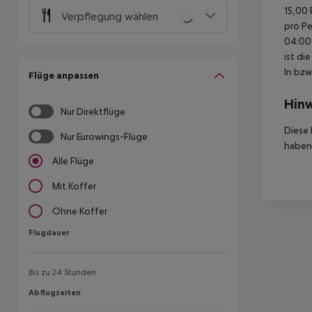
15,00 
Verpflegung wählen
pro Pe
04:00 
ist di
In bzw
Flüge anpassen
Hinw
Nur Direktflüge
Diese 
Nur Eurowings-Flüge
haben,
Alle Flüge
Mit Koffer
Ohne Koffer
Flugdauer
Flugdauer
Bis zu 24 Stunden
Abflugzeiten
Abflugzeiten