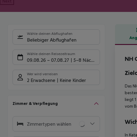
Next
Wähle deinen Abflughafen
Ang
Beliebiger Abflughafen
Hote
Wähle deinen Reisezeitraum
NH C
09.08.26
–
07.08.27
5-8 Nächte
Ziel
Wer wird verreisen
2 Erwachsene
Keine Kinder
Das NH
besten
liegt 
Zimmer & Verpflegung
vom Ba
Wich
Zimmertypen wählen
In Kat