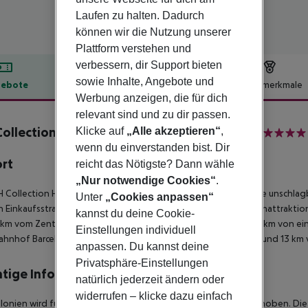
Laufen zu halten. Dadurch
können wir die Nutzung unserer
Plattform verstehen und
verbessern, dir Support bieten
sowie Inhalte, Angebote und
ebote
Hotelbeschreibung
Hotelmerkmale
Werbung anzeigen, die für dich
lbeschreibung
relevant sind und zu dir passen.
ollection Barcelona Gran Hotel Calderón
Klicke auf
„Alle akzeptieren“
,
5
wenn du einverstanden bist. Dir
ort
reicht das Nötigste? Dann wähle
„Nur notwendige Cookies“
.
 Collection Hotel Barcelona Gran Hotel Calderón genießt eine unschlagba
Unter
„Cookies anpassen“
 Einkaufsstraße der Stadt, ist es auch in der Nähe der Touristenattrak
kannst du deine Cookie-
1 km vom Zentrum von Barcelona, ​​ebenfalls von der Rambla, 1,5 km von e
Einstellungen individuell
hnhof Barcelona Sants, 3,5 km von L''Aquàrium von Barcelona und 13 km v
anpassen. Du kannst deine
Privatsphäre-Einstellungen
tige Informationen
natürlich jederzeit ändern oder
widerrufen – klicke dazu einfach
alonien wird für Personen ab 16 Jahren eine Tourismussteuer erhoben. Die Z