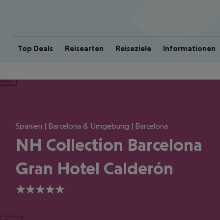
Top Deals
Reisearten
Reiseziele
Informationen
ious
Spanien | Barcelona & Umgebung | Barcelona
NH Collection Barcelona
Gran Hotel Calderón
5