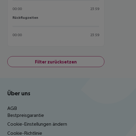
00:00
23:59
Rückflugzeiten
Rückflugzeiten
00:00
23:59
Filter zurücksetzen
Footer
Footer navigation
Über uns
AGB
Bestpreisgarantie
Cookie-Einstellungen ändern
Cookie-Richtlinie