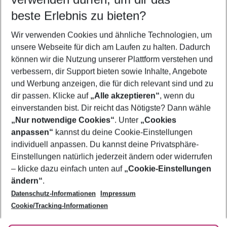
09.08.26
–
07.08.27
5-8 Nächte
beste Erlebnis zu bieten?
Wer wird verreisen
Wir verwenden Cookies und ähnliche Technologien, um
2 Erwachsene
Keine Kinder
unsere Webseite für dich am Laufen zu halten. Dadurch
können wir die Nutzung unserer Plattform verstehen und
Mehr Filter anzeigen
verbessern, dir Support bieten sowie Inhalte, Angebote
und Werbung anzeigen, die für dich relevant sind und zu
dir passen. Klicke auf
„Alle akzeptieren“
, wenn du
einverstanden bist. Dir reicht das Nötigste? Dann wähle
„Nur notwendige Cookies“
. Unter
„Cookies
anpassen“
kannst du deine Cookie-Einstellungen
Footer
Footer navigation
individuell anpassen. Du kannst deine Privatsphäre-
Über uns
Einstellungen natürlich jederzeit ändern oder widerrufen
AGB
– klicke dazu einfach unten auf
„Cookie-Einstellungen
Service & Hilfe
Bestpreisgarantie
ändern“
.
Datenschutz-Informationen
Impressum
Agenturbetreuung
Cookie-Einstellungen ändern
Folge uns
Barrierefreies Reisen
Cookie/Tracking-Informationen
Cookie-Richtlinie
Check-in
Datenschutz