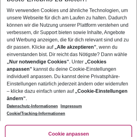
Wer wird verreisen
Wir verwenden Cookies und ähnliche Technologien, um
2 Erwachsene
Keine Kinder
unsere Webseite für dich am Laufen zu halten. Dadurch
können wir die Nutzung unserer Plattform verstehen und
Mehr Filter anzeigen
verbessern, dir Support bieten sowie Inhalte, Angebote
und Werbung anzeigen, die für dich relevant sind und zu
dir passen. Klicke auf
„Alle akzeptieren“
, wenn du
einverstanden bist. Dir reicht das Nötigste? Dann wähle
„Nur notwendige Cookies“
. Unter
„Cookies
anpassen“
kannst du deine Cookie-Einstellungen
Footer
Footer navigation
individuell anpassen. Du kannst deine Privatsphäre-
Über uns
Einstellungen natürlich jederzeit ändern oder widerrufen
AGB
– klicke dazu einfach unten auf
„Cookie-Einstellungen
Service & Hilfe
Bestpreisgarantie
ändern“
.
Datenschutz-Informationen
Impressum
Agenturbetreuung
Cookie-Einstellungen ändern
Folge uns
Barrierefreies Reisen
Cookie/Tracking-Informationen
Cookie-Richtlinie
Check-in
Datenschutz
FAQ
Fakten
Cookie anpassen
HanseMerkur Reiseversicherung
Flexibel buchen