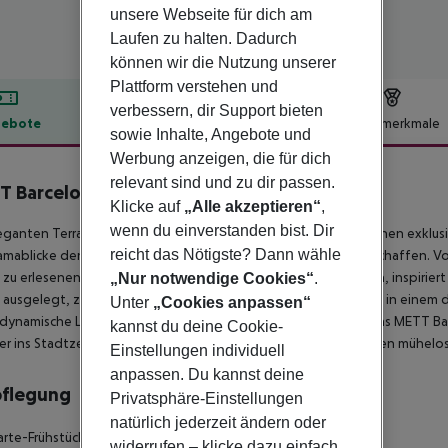
unsere Webseite für dich am
Laufen zu halten. Dadurch
können wir die Nutzung unserer
Plattform verstehen und
verbessern, dir Support bieten
ebote
Hotelbeschreibung
Hotelmerkmale
sowie Inhalte, Angebote und
lbeschreibung
Werbung anzeigen, die für dich
relevant sind und zu dir passen.
T Barcelona
Klicke auf
„Alle akzeptieren“
,
5
wenn du einverstanden bist. Dir
eganten Terrassen und glitzernden Pools des Hotels bilden einen exklus
reicht das Nötigste? Dann wähle
mablicke den Rahmen für einen unvergesslichen Aufenthalt schaffen. V
n zu erlesenen Spa-Behandlungen und kulinarischen Erlebnissen, inspirier
„Nur notwendige Cookies“
.
 ausgelegt, zu begeistern. Ob Sie sich für eine stilvolle Auszeit in ein
Unter
„Cookies anpassen“
 dynamische Lebensgefühl der Stadt eintauchen möchten – das METT Barcelo
kannst du deine Cookie-
er ins Stadtzentrum rundet das Erlebnis ab und ermöglicht einen mühel
Einstellungen individuell
anpassen. Du kannst deine
pflegung
Privatsphäre-Einstellungen
natürlich jederzeit ändern oder
arte-Frühstück
widerrufen – klicke dazu einfach