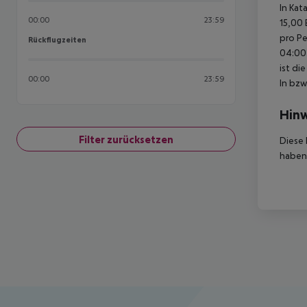
In Kat
00:00
23:59
15,00 
pro Pe
Rückflugzeiten
Rückflugzeiten
04:00 
ist di
00:00
23:59
In bzw
Hinw
Filter zurücksetzen
Diese 
haben,
Footer