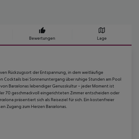
Bewertungen
Lage
iven Rückzugsort der Entspannung, in dem weitläufige
on Cocktails bei Sonnenuntergang über ruhige Stunden am Pool
t von Barcelonas lebendiger Genusskultur – jeder Moment ist
em der 70 geschmackvoll eingerichteten Zimmer entscheiden oder
na präsentiert sich als Reiseziel für sich. Ein kostenfreier
osen Zugang zum Herzen Barcelonas.