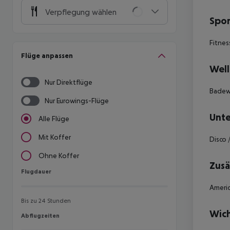
Verpflegung wählen
Spor
Fitnes
Flüge anpassen
Well
Nur Direktflüge
Badew
Nur Eurowings-Flüge
Unte
Alle Flüge
Mit Koffer
Disco 
Ohne Koffer
Zusä
Flugdauer
Flugdauer
Americ
Bis zu 24 Stunden
Wich
Abflugzeiten
Abflugzeiten