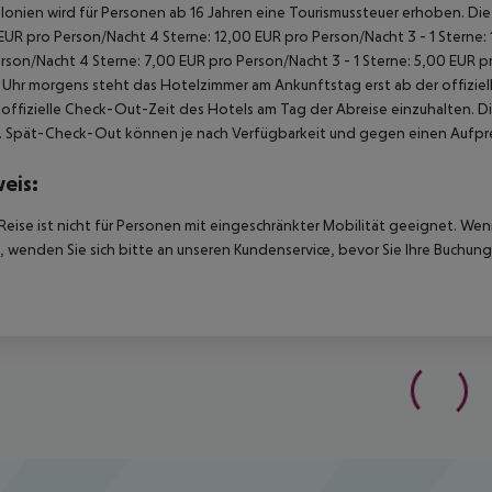
alonien wird für Personen ab 16 Jahren eine Tourismussteuer erhoben. Die Z
EUR pro Person/Nacht 4 Sterne: 12,00 EUR pro Person/Nacht 3 - 1 Sterne:
rson/Nacht 4 Sterne: 7,00 EUR pro Person/Nacht 3 - 1 Sterne: 5,00 EUR 
Uhr morgens steht das Hotelzimmer am Ankunftstag erst ab der offiziel
e offizielle Check-Out-Zeit des Hotels am Tag der Abreise einzuhalten. D
. Spät-Check-Out können je nach Verfügbarkeit und gegen einen Aufpre
eis:
Reise ist nicht für Personen mit eingeschränkter Mobilität geeignet. We
 wenden Sie sich bitte an unseren Kundenservice, bevor Sie Ihre Buchung