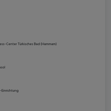
ess-Center
Türkisches Bad (Hammam)
 akzeptieren
asol
-Einrichtung