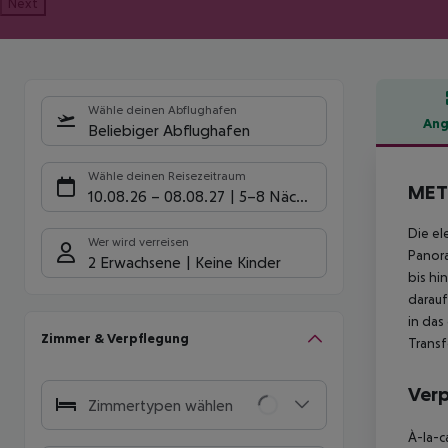
Next
Wähle deinen Abflughafen
Ang
Beliebiger Abflughafen
Hote
Wähle deinen Reisezeitraum
MET
10.08.26
–
08.08.27
5-8 Nächte
Die el
Wer wird verreisen
Panora
2 Erwachsene
Keine Kinder
bis hi
darauf
in das
Zimmer & Verpflegung
Transf
Ver
Zimmertypen wählen
À-la-c