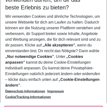
10.08.26
–
08.08.27
5-8 Nächte
beste Erlebnis zu bieten?
Wer wird verreisen
Wir verwenden Cookies und ähnliche Technologien, um
2 Erwachsene
Keine Kinder
unsere Webseite für dich am Laufen zu halten. Dadurch
können wir die Nutzung unserer Plattform verstehen und
Mehr Filter anzeigen
verbessern, dir Support bieten sowie Inhalte, Angebote
und Werbung anzeigen, die für dich relevant sind und zu
dir passen. Klicke auf
„Alle akzeptieren“
, wenn du
einverstanden bist. Dir reicht das Nötigste? Dann wähle
„Nur notwendige Cookies“
. Unter
„Cookies
anpassen“
kannst du deine Cookie-Einstellungen
Footer
Footer navigation
individuell anpassen. Du kannst deine Privatsphäre-
Über uns
Einstellungen natürlich jederzeit ändern oder widerrufen
AGB
– klicke dazu einfach unten auf
„Cookie-Einstellungen
Service & Hilfe
Bestpreisgarantie
ändern“
.
Datenschutz-Informationen
Impressum
Agenturbetreuung
Cookie-Einstellungen ändern
Folge uns
Barrierefreies Reisen
Cookie/Tracking-Informationen
Cookie-Richtlinie
Check-in
Datenschutz