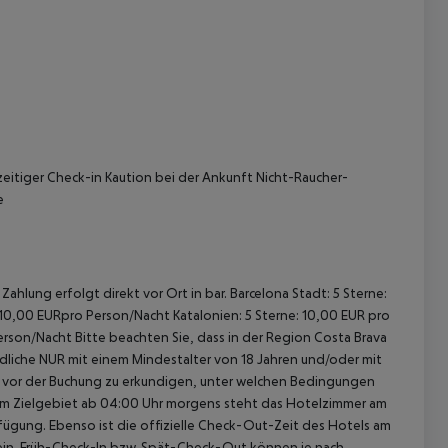
 akzeptieren
eitiger Check-in Kaution bei der Ankunft Nicht-Raucher-
e
ahlung erfolgt direkt vor Ort in bar. Barcelona Stadt: 5 Sterne:
 10,00 EURpro Person/Nacht Katalonien: 5 Sterne: 10,00 EUR pro
erson/Nacht Bitte beachten Sie, dass in der Region Costa Brava
gendliche NUR mit einem Mindestalter von 18 Jahren und/oder mit
ch vor der Buchung zu erkundigen, unter welchen Bedingungen
im Zielgebiet ab 04:00 Uhr morgens steht das Hotelzimmer am
rfügung. Ebenso ist die offizielle Check-Out-Zeit des Hotels am
g ein. Früh-Check-In bzw. Spät-Check-Out können je nach