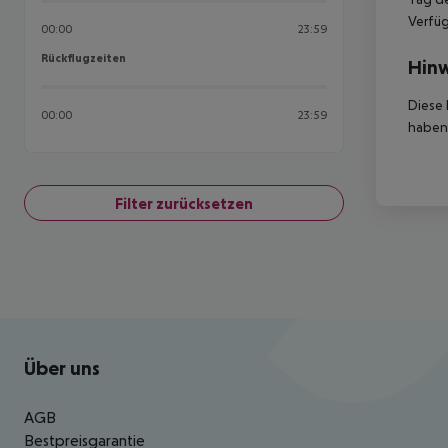
Verfüg
00:00
23:59
Rückflugzeiten
Rückflugzeiten
Hinw
Diese 
00:00
23:59
haben,
Filter zurücksetzen
Footer
Footer navigation
Über uns
AGB
Bestpreisgarantie