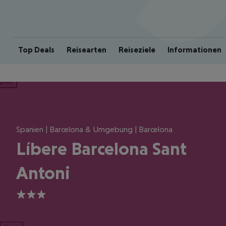
Top Deals
Reisearten
Reiseziele
Informationen
ious
Spanien | Barcelona & Umgebung | Barcelona
Líbere Barcelona Sant
Antoni
3