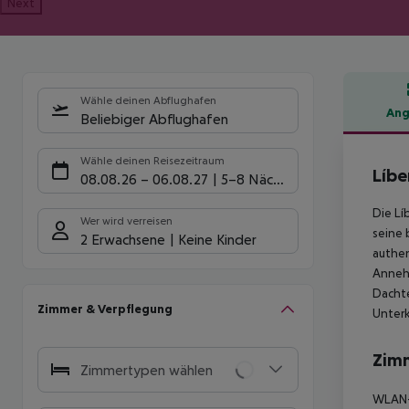
Next
Wähle deinen Abflughafen
Ang
Beliebiger Abflughafen
Hote
Wähle deinen Reisezeitraum
Líbe
08.08.26
–
06.08.27
5-8 Nächte
Die Lí
Wer wird verreisen
seine 
2 Erwachsene
Keine Kinder
authen
Annehm
Dachte
Zimmer & Verpflegung
Unterk
Zim
Zimmertypen wählen
WLAN-