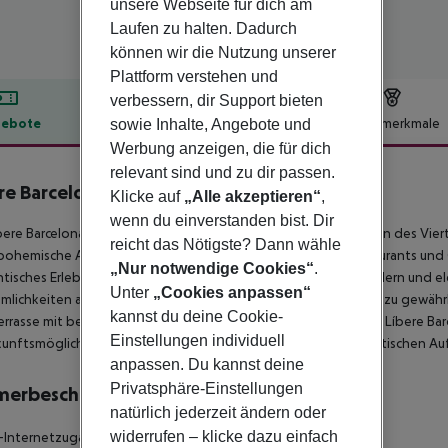
unsere Webseite für dich am
Laufen zu halten. Dadurch
können wir die Nutzung unserer
Plattform verstehen und
verbessern, dir Support bieten
ebote
Hotelbeschreibung
Hotelmerkmale
sowie Inhalte, Angebote und
Werbung anzeigen, die für dich
lbeschreibung
relevant sind und zu dir passen.
re Barcelona Sant Antoni
Klicke auf
„Alle akzeptieren“
,
3
wenn du einverstanden bist. Dir
bere Barcelona Sant Antoni Apartments befinden sich im Herzen des Viertel
reicht das Nötigste? Dann wähle
bohemische Atmosphäre und die große Vielfalt an Bars, Restaurants und G
„Nur notwendige Cookies“
.
tisches Erlebnis in der Stadt suchen. Die Apartments sind modern und e
Unter
„Cookies anpassen“
lichkeiten ausgestattet, um einen komfortablen Aufenthalt zu gewährl
kannst du deine Cookie-
rrasse mit beeindruckendem Panoramablick auf die Stadt. Die Líbere Ba
Einstellungen individuell
unftsmöglichkeit für alle, die einen komfortablen und authentischen Auf
anpassen. Du kannst deine
Privatsphäre-Einstellungen
merbeschreibung
natürlich jederzeit ändern oder
widerrufen – klicke dazu einfach
Internetzugang Raucherzimmer: nein