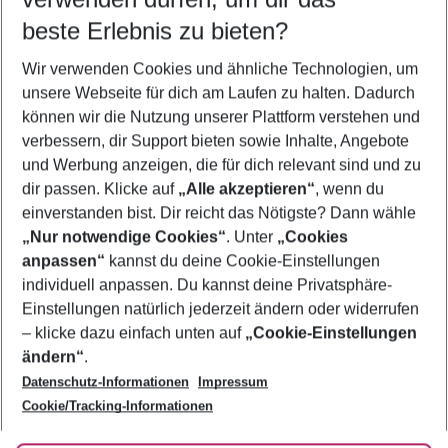
11.08.26
–
09.08.27
5-8 Nächte
beste Erlebnis zu bieten?
Wer wird verreisen
Wir verwenden Cookies und ähnliche Technologien, um
2 Erwachsene
Keine Kinder
unsere Webseite für dich am Laufen zu halten. Dadurch
können wir die Nutzung unserer Plattform verstehen und
Mehr Filter anzeigen
verbessern, dir Support bieten sowie Inhalte, Angebote
und Werbung anzeigen, die für dich relevant sind und zu
dir passen. Klicke auf
„Alle akzeptieren“
, wenn du
einverstanden bist. Dir reicht das Nötigste? Dann wähle
„Nur notwendige Cookies“
. Unter
„Cookies
anpassen“
kannst du deine Cookie-Einstellungen
Footer
Footer navigation
individuell anpassen. Du kannst deine Privatsphäre-
Über uns
Einstellungen natürlich jederzeit ändern oder widerrufen
AGB
– klicke dazu einfach unten auf
„Cookie-Einstellungen
Service & Hilfe
Bestpreisgarantie
ändern“
.
Datenschutz-Informationen
Impressum
Agenturbetreuung
Cookie-Einstellungen ändern
Folge uns
Barrierefreies Reisen
Cookie/Tracking-Informationen
Cookie-Richtlinie
Check-in
Datenschutz