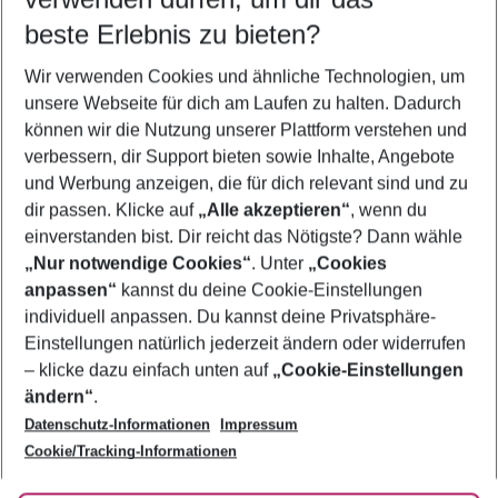
10.08.26
–
08.08.27
5-8 Nächte
beste Erlebnis zu bieten?
Wer wird verreisen
Wir verwenden Cookies und ähnliche Technologien, um
2 Erwachsene
Keine Kinder
unsere Webseite für dich am Laufen zu halten. Dadurch
können wir die Nutzung unserer Plattform verstehen und
Mehr Filter anzeigen
verbessern, dir Support bieten sowie Inhalte, Angebote
und Werbung anzeigen, die für dich relevant sind und zu
dir passen. Klicke auf
„Alle akzeptieren“
, wenn du
einverstanden bist. Dir reicht das Nötigste? Dann wähle
„Nur notwendige Cookies“
. Unter
„Cookies
anpassen“
kannst du deine Cookie-Einstellungen
Footer
Footer navigation
individuell anpassen. Du kannst deine Privatsphäre-
Über uns
Einstellungen natürlich jederzeit ändern oder widerrufen
AGB
– klicke dazu einfach unten auf
„Cookie-Einstellungen
Service & Hilfe
Bestpreisgarantie
ändern“
.
Datenschutz-Informationen
Impressum
Agenturbetreuung
Cookie-Einstellungen ändern
Folge uns
Barrierefreies Reisen
Cookie/Tracking-Informationen
Cookie-Richtlinie
Check-in
Datenschutz