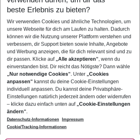
10.08.26
–
08.08.27
5-8 Nächte
beste Erlebnis zu bieten?
Wer wird verreisen
Wir verwenden Cookies und ähnliche Technologien, um
2 Erwachsene
Keine Kinder
unsere Webseite für dich am Laufen zu halten. Dadurch
können wir die Nutzung unserer Plattform verstehen und
Mehr Filter anzeigen
verbessern, dir Support bieten sowie Inhalte, Angebote
und Werbung anzeigen, die für dich relevant sind und zu
dir passen. Klicke auf
„Alle akzeptieren“
, wenn du
einverstanden bist. Dir reicht das Nötigste? Dann wähle
„Nur notwendige Cookies“
. Unter
„Cookies
anpassen“
kannst du deine Cookie-Einstellungen
Footer
Footer navigation
individuell anpassen. Du kannst deine Privatsphäre-
Über uns
Einstellungen natürlich jederzeit ändern oder widerrufen
AGB
– klicke dazu einfach unten auf
„Cookie-Einstellungen
Service & Hilfe
Bestpreisgarantie
ändern“
.
Datenschutz-Informationen
Impressum
Agenturbetreuung
Cookie-Einstellungen ändern
Folge uns
Barrierefreies Reisen
Cookie/Tracking-Informationen
Cookie-Richtlinie
Check-in
Datenschutz