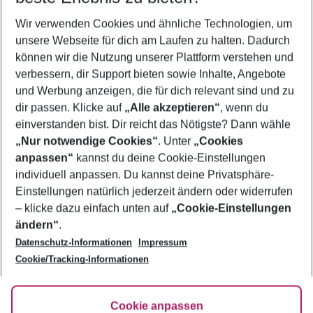
Wer wird verreisen
Wir verwenden Cookies und ähnliche Technologien, um
2 Erwachsene
Keine Kinder
unsere Webseite für dich am Laufen zu halten. Dadurch
können wir die Nutzung unserer Plattform verstehen und
Mehr Filter anzeigen
verbessern, dir Support bieten sowie Inhalte, Angebote
und Werbung anzeigen, die für dich relevant sind und zu
dir passen. Klicke auf
„Alle akzeptieren“
, wenn du
einverstanden bist. Dir reicht das Nötigste? Dann wähle
„Nur notwendige Cookies“
. Unter
„Cookies
anpassen“
kannst du deine Cookie-Einstellungen
Footer
Footer navigation
individuell anpassen. Du kannst deine Privatsphäre-
Über uns
Einstellungen natürlich jederzeit ändern oder widerrufen
AGB
– klicke dazu einfach unten auf
„Cookie-Einstellungen
Service & Hilfe
Bestpreisgarantie
ändern“
.
Datenschutz-Informationen
Impressum
Agenturbetreuung
Cookie-Einstellungen ändern
Folge uns
Barrierefreies Reisen
Cookie/Tracking-Informationen
Cookie-Richtlinie
Check-in
Datenschutz
FAQ
Fakten
Cookie anpassen
HanseMerkur Reiseversicherung
Flexibel buchen