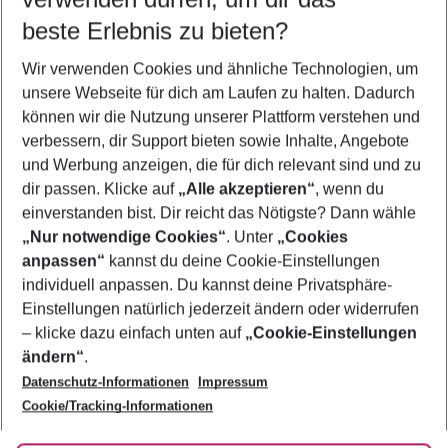
09.08.26
–
07.08.27
5-8 Nächte
beste Erlebnis zu bieten?
Wer wird verreisen
Wir verwenden Cookies und ähnliche Technologien, um
2 Erwachsene
Keine Kinder
unsere Webseite für dich am Laufen zu halten. Dadurch
können wir die Nutzung unserer Plattform verstehen und
Mehr Filter anzeigen
verbessern, dir Support bieten sowie Inhalte, Angebote
und Werbung anzeigen, die für dich relevant sind und zu
dir passen. Klicke auf
„Alle akzeptieren“
, wenn du
einverstanden bist. Dir reicht das Nötigste? Dann wähle
„Nur notwendige Cookies“
. Unter
„Cookies
anpassen“
kannst du deine Cookie-Einstellungen
Footer
Footer navigation
individuell anpassen. Du kannst deine Privatsphäre-
Über uns
Einstellungen natürlich jederzeit ändern oder widerrufen
AGB
– klicke dazu einfach unten auf
„Cookie-Einstellungen
Service & Hilfe
Bestpreisgarantie
ändern“
.
Datenschutz-Informationen
Impressum
Agenturbetreuung
Cookie-Einstellungen ändern
Folge uns
Barrierefreies Reisen
Cookie/Tracking-Informationen
Cookie-Richtlinie
Check-in
Datenschutz