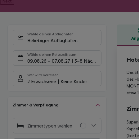
Next
Wähle deinen Abflughafen
Ang
Beliebiger Abflughafen
Hote
Wähle deinen Reisezeitraum
Hote
09.08.26
–
07.08.27
5-8 Nächte
Das St
Wer wird verreisen
des Ho
2 Erwachsene
Keine Kinder
MONTJ
etwa 1
Zimmer & Verpflegung
Zim
Superi
Zimmertypen wählen
Kapsel
(koste