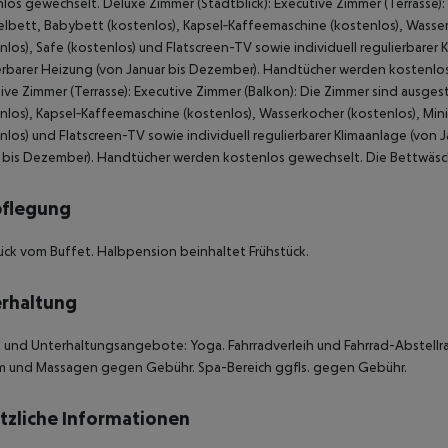
los gewechselt. Deluxe Zimmer (Stadtblick): Executive Zimmer (Terrasse)
bett, Babybett (kostenlos), Kapsel‑Kaffeemaschine (kostenlos), Wasserko
nlos), Safe (kostenlos) und Flatscreen-TV sowie individuell regulierbarer 
erbarer Heizung (von Januar bis Dezember). Handtücher werden kostenlo
ive Zimmer (Terrasse): Executive Zimmer (Balkon): Die Zimmer sind ausg
nlos), Kapsel‑Kaffeemaschine (kostenlos), Wasserkocher (kostenlos), Mini
nlos) und Flatscreen-TV sowie individuell regulierbarer Klimaanlage (von 
 bis Dezember). Handtücher werden kostenlos gewechselt. Die Bettwäsch
pflegung
ück vom Buffet. Halbpension beinhaltet Frühstück.
rhaltung
 und Unterhaltungsangebote: Yoga. Fahrradverleih und Fahrrad-Abstellrau
 und Massagen gegen Gebühr. Spa-Bereich ggfls. gegen Gebühr.
tzliche Informationen