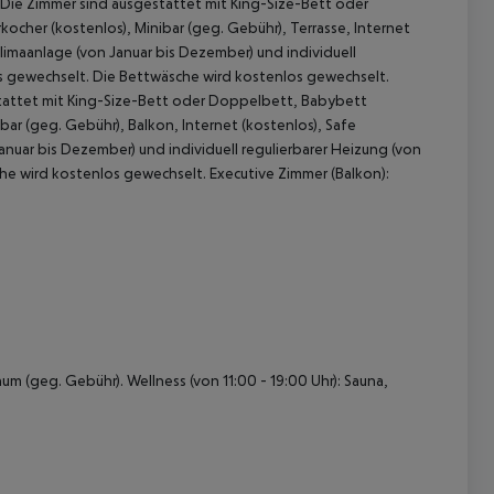
: Die Zimmer sind ausgestattet mit King-Size-Bett oder
cher (kostenlos), Minibar (geg. Gebühr), Terrasse, Internet
Klimaanlage (von Januar bis Dezember) und individuell
s gewechselt. Die Bettwäsche wird kostenlos gewechselt.
estattet mit King-Size-Bett oder Doppelbett, Babybett
bar (geg. Gebühr), Balkon, Internet (kostenlos), Safe
Januar bis Dezember) und individuell regulierbarer Heizung (von
e wird kostenlos gewechselt. Executive Zimmer (Balkon):
m (geg. Gebühr). Wellness (von 11:00 - 19:00 Uhr): Sauna,