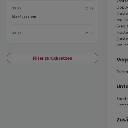
kosten
Doppel
00:00
23:59
(koste
Rückflugzeiten
Rückflugzeiten
reguli
Execut
(koste
00:00
23:59
(koste
Januar
Filter zurücksetzen
Ver
Frühst
Unte
Sport-
Hamam
Zusä