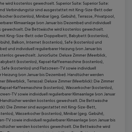
 wird kostenlos gewechselt. Superior Suite: Superior Suite:
m und Verbindungstür sind ausgestattet mit King-Size-Bett oder
cher (kostenlos), Minibar (geg. Gebühr), Terrasse, Privatpool,
ierbarer Klimaanlage (von Januar bis Dezember) und individuell
s gewechselt. Die Bettwäsche wird kostenlos gewechselt.
t mit King-Size-Bett oder Doppelbett, Babybett (kostenlos),
ühr), Balkon, Internet (kostenlos), Safe (kostenlos) und
er) und individuell regulierbarer Heizung (von Januar bis
enlos gewechselt. JuniorSuite: Deluxe Zimmer (Meerblick,
Babybett (kostenlos), Kapsel‑Kaffeemaschine (kostenlos),
 akzeptieren
, Safe (kostenlos) und Flatscreen-TV sowie individuell
arer Heizung (von Januar bis Dezember). Handtücher werden
r (Meerblick, Terrasse): Deluxe Zimmer (Meerblick): Die Zimmer
Kapsel‑Kaffeemaschine (kostenlos), Wasserkocher (kostenlos),
screen-TV sowie individuell regulierbarer Klimaanlage (von Januar
). Handtücher werden kostenlos gewechselt. Die Bettwäsche
ck): Die Zimmer sind ausgestattet mit King-Size-Bett,
enlos), Wasserkocher (kostenlos), Minibar (geg. Gebühr),
een-TV sowie individuell regulierbarer Klimaanlage (von Januar bis
Handtücher werden kostenlos gewechselt. Die Bettwäsche wird