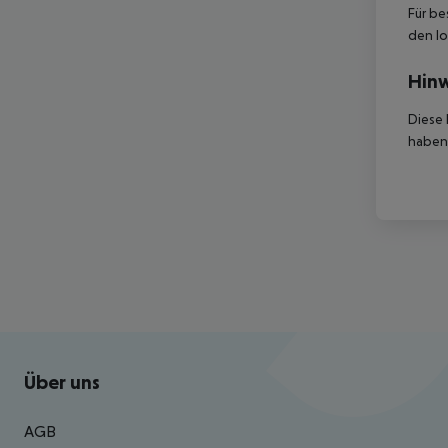
Für be
den lo
Hinw
Diese 
haben,
Footer
Footer navigation
Über uns
AGB