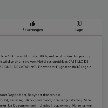
Bewertungen
Lage
ich ca. 16 km vom Flughafen (BCN) entfernt. In der Umgebung
nswürdigkeiten sind vom Hotel aus erreichbar: CASTILLO DE
ONAL DE CATALUNYA. Ein weiterer Flughafen (BCN) liegt in
t oder Doppelbett, Babybett (kostenlos),
ühr), Terrasse, Balkon, Privatpool, Internet (kostenlos), Safe
Januar bis Dezember) und individuell regulierbarer Heizung (von