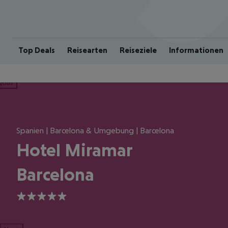
Top Deals
Reisearten
Reiseziele
Informationen
ious
Spanien | Barcelona & Umgebung | Barcelona
Hotel Miramar
Barcelona
5