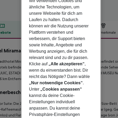
Wir verwenden Cookies und
ähnliche Technologien, um
unsere Webseite für dich am
Laufen zu halten. Dadurch
können wir die Nutzung unserer
Plattform verstehen und
ebote
Hotelbeschreibung
Hotelmerkmale
verbessern, dir Support bieten
lbeschreibung
sowie Inhalte, Angebote und
l Miramar Barcelona
Werbung anzeigen, die für dich
5
relevant sind und zu dir passen.
adthotel Miramar Barcelona, beliebt bei Hochzeitsreisenden, befindet s
Klicke auf
„Alle akzeptieren“
,
tels befinden sich verschiedene Einkaufsmöglichkeiten. Folgende Sehe
wenn du einverstanden bist. Dir
UIC, ESTADI OLIMPIC LLUIS COMPANYS, POBLE ESPANYOL und MUSEU NACI
reicht das Nötigste? Dann wähle
6 km Entfernung.
„Nur notwendige Cookies“
.
Unter
„Cookies anpassen“
merbeschreibung
kannst du deine Cookie-
Einstellungen individuell
or Suite: Die Zimmer mit Wohnraum sind ausgestattet mit King-Size-Bet
anpassen. Du kannst deine
‑Kaffeemaschine (kostenlos), Wasserkocher (kostenlos), Minibar (geg. Geb
Privatsphäre-Einstellungen
nlos) und Flatscreen-TV sowie individuell regulierbarer Klimaanlage (von 