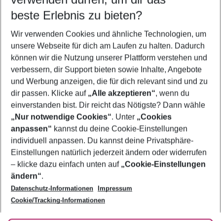
09.08.26
–
07.08.27
5-8 Nächte
beste Erlebnis zu bieten?
Wer wird verreisen
Wir verwenden Cookies und ähnliche Technologien, um
2 Erwachsene
Keine Kinder
unsere Webseite für dich am Laufen zu halten. Dadurch
können wir die Nutzung unserer Plattform verstehen und
Mehr Filter anzeigen
verbessern, dir Support bieten sowie Inhalte, Angebote
und Werbung anzeigen, die für dich relevant sind und zu
dir passen. Klicke auf
„Alle akzeptieren“
, wenn du
einverstanden bist. Dir reicht das Nötigste? Dann wähle
„Nur notwendige Cookies“
. Unter
„Cookies
anpassen“
kannst du deine Cookie-Einstellungen
Footer
Footer navigation
individuell anpassen. Du kannst deine Privatsphäre-
Über uns
Einstellungen natürlich jederzeit ändern oder widerrufen
AGB
– klicke dazu einfach unten auf
„Cookie-Einstellungen
Service & Hilfe
Bestpreisgarantie
ändern“
.
Datenschutz-Informationen
Impressum
Agenturbetreuung
Cookie-Einstellungen ändern
Folge uns
Barrierefreies Reisen
Cookie/Tracking-Informationen
Cookie-Richtlinie
Check-in
Datenschutz