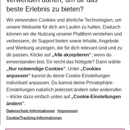
09.08.26
–
07.08.27
5-8 Nächte
beste Erlebnis zu bieten?
Wer wird verreisen
Wir verwenden Cookies und ähnliche Technologien, um
2 Erwachsene
Keine Kinder
unsere Webseite für dich am Laufen zu halten. Dadurch
können wir die Nutzung unserer Plattform verstehen und
Mehr Filter anzeigen
verbessern, dir Support bieten sowie Inhalte, Angebote
und Werbung anzeigen, die für dich relevant sind und zu
dir passen. Klicke auf
„Alle akzeptieren“
, wenn du
einverstanden bist. Dir reicht das Nötigste? Dann wähle
„Nur notwendige Cookies“
. Unter
„Cookies
anpassen“
kannst du deine Cookie-Einstellungen
Footer
Footer navigation
individuell anpassen. Du kannst deine Privatsphäre-
Über uns
Einstellungen natürlich jederzeit ändern oder widerrufen
AGB
– klicke dazu einfach unten auf
„Cookie-Einstellungen
Service & Hilfe
Bestpreisgarantie
ändern“
.
Datenschutz-Informationen
Impressum
Agenturbetreuung
Cookie-Einstellungen ändern
Folge uns
Barrierefreies Reisen
Cookie/Tracking-Informationen
Cookie-Richtlinie
Check-in
Datenschutz