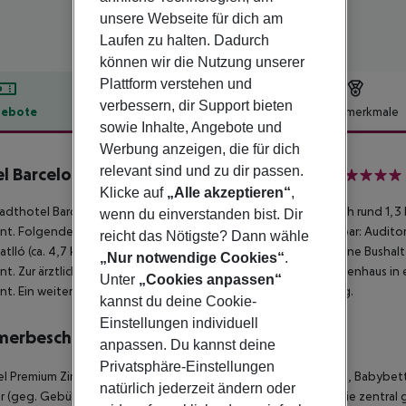
unsere Webseite für dich am
Laufen zu halten. Dadurch
können wir die Nutzung unserer
Plattform verstehen und
verbessern, dir Support bieten
ebote
Hotelbeschreibung
Hotelmerkmale
sowie Inhalte, Angebote und
lbeschreibung
Werbung anzeigen, die für dich
relevant sind und zu dir passen.
l Barcelona Condal Mar Affiliated by Meliá
4
Klicke auf
„Alle akzeptieren“
,
adthotel Barcelona Condal Mar Affiliated by Melia befindet sich rund 1,3
wenn du einverstanden bist. Dir
nt. Folgende Sehenswürdigkeiten sind vom Hotel aus erreichbar: Auditorio F
reicht das Nötigste? Dann wähle
atlló (ca. 4,7 km) und La Rambla (ca. 5 km). Für Mobilität sorgt eine Bushal
„Nur notwendige Cookies“
.
nt. Zur ärztlichen Versorgung im Notfall befindet sich ein Krankenhaus in
Unter
„Cookies anpassen“
nt. Ein weiterer Flughafen (BCN) liegt in etwa 25 km Entfernung.
kannst du deine Cookie-
Einstellungen individuell
merbeschreibung
anpassen. Du kannst deine
Privatsphäre-Einstellungen
 Premium Zimmer: Die Zimmer sind ausgestattet mit Twinbett, Babybett 
natürlich jederzeit ändern oder
r (geg. Gebühr), Internet (kostenlos) und Safe (kostenlos) sowie zentral