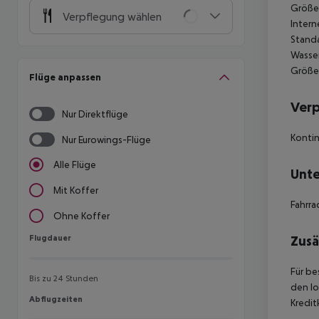
Größe:
Verpflegung wählen
Intern
Standa
Wasser
Größe:
Flüge anpassen
Ver
Nur Direktflüge
Kontin
Nur Eurowings-Flüge
Alle Flüge
Unte
Mit Koffer
Fahrra
Ohne Koffer
Flugdauer
Zusä
Flugdauer
Für be
Bis zu 24 Stunden
den lo
Abflugzeiten
Abflugzeiten
Kredit