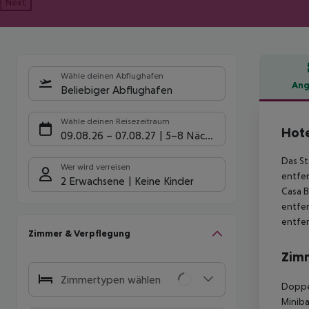
Next
Wähle deinen Abflughafen
Ang
Beliebiger Abflughafen
Hote
Wähle deinen Reisezeitraum
Hote
09.08.26
–
07.08.27
5-8 Nächte
Das St
Wer wird verreisen
entfer
2 Erwachsene
Keine Kinder
Casa B
entfer
entfer
Zimmer & Verpflegung
Zim
Zimmertypen wählen
Doppel
Miniba