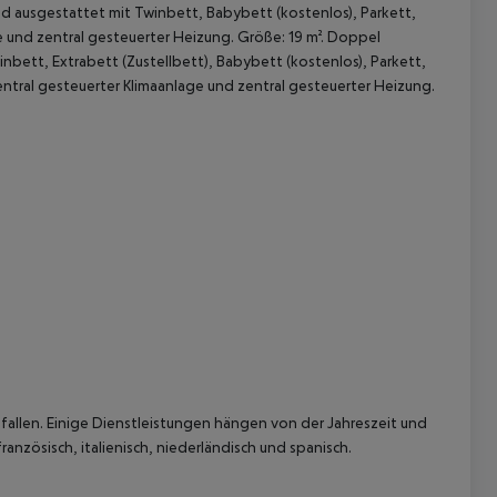
d ausgestattet mit Twinbett, Babybett (kostenlos), Parkett,
e und zentral gesteuerter Heizung. Größe: 19 m². Doppel
nbett, Extrabett (Zustellbett), Babybett (kostenlos), Parkett,
entral gesteuerter Klimaanlage und zentral gesteuerter Heizung.
 akzeptieren
allen. Einige Dienstleistungen hängen von der Jahreszeit und
anzösisch, italienisch, niederländisch und spanisch.