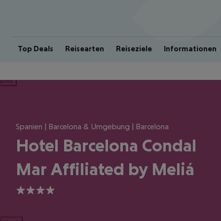
Top Deals
Reisearten
Reiseziele
Informationen
ious
Spanien | Barcelona & Umgebung | Barcelona
Hotel Barcelona Condal
Mar Affiliated by Meliá
4