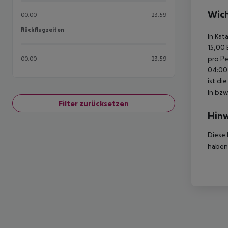
Wich
00:00
23:59
Rückflugzeiten
Rückflugzeiten
In Kat
15,00 
pro Pe
00:00
23:59
04:00 
ist di
In bzw
Filter zurücksetzen
Hinw
Diese 
haben,