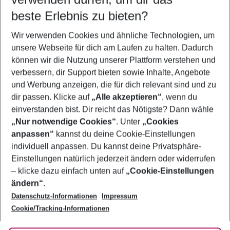
10.08.26
–
08.08.27
5-8 Nächte
beste Erlebnis zu bieten?
Wer wird verreisen
Wir verwenden Cookies und ähnliche Technologien, um
2 Erwachsene
Keine Kinder
unsere Webseite für dich am Laufen zu halten. Dadurch
können wir die Nutzung unserer Plattform verstehen und
Mehr Filter anzeigen
verbessern, dir Support bieten sowie Inhalte, Angebote
und Werbung anzeigen, die für dich relevant sind und zu
dir passen. Klicke auf
„Alle akzeptieren“
, wenn du
einverstanden bist. Dir reicht das Nötigste? Dann wähle
„Nur notwendige Cookies“
. Unter
„Cookies
anpassen“
kannst du deine Cookie-Einstellungen
Footer
Footer navigation
individuell anpassen. Du kannst deine Privatsphäre-
Über uns
Einstellungen natürlich jederzeit ändern oder widerrufen
AGB
– klicke dazu einfach unten auf
„Cookie-Einstellungen
Service & Hilfe
Bestpreisgarantie
ändern“
.
Datenschutz-Informationen
Impressum
Agenturbetreuung
Cookie-Einstellungen ändern
Folge uns
Barrierefreies Reisen
Cookie/Tracking-Informationen
Cookie-Richtlinie
Check-in
Datenschutz