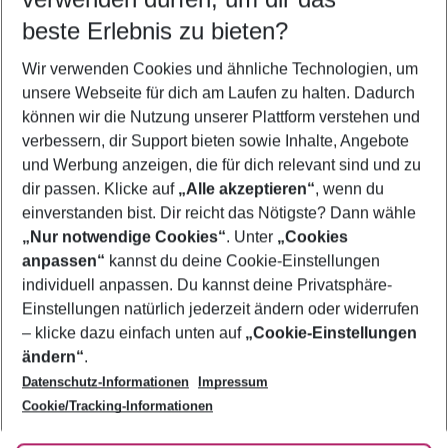
09.08.26
–
07.08.27
5-8 Nächte
beste Erlebnis zu bieten?
Wer wird verreisen
Wir verwenden Cookies und ähnliche Technologien, um
2 Erwachsene
Keine Kinder
unsere Webseite für dich am Laufen zu halten. Dadurch
können wir die Nutzung unserer Plattform verstehen und
Mehr Filter anzeigen
verbessern, dir Support bieten sowie Inhalte, Angebote
und Werbung anzeigen, die für dich relevant sind und zu
dir passen. Klicke auf
„Alle akzeptieren“
, wenn du
einverstanden bist. Dir reicht das Nötigste? Dann wähle
„Nur notwendige Cookies“
. Unter
„Cookies
anpassen“
kannst du deine Cookie-Einstellungen
Footer
Footer navigation
individuell anpassen. Du kannst deine Privatsphäre-
Über uns
Einstellungen natürlich jederzeit ändern oder widerrufen
AGB
– klicke dazu einfach unten auf
„Cookie-Einstellungen
Service & Hilfe
Bestpreisgarantie
ändern“
.
Datenschutz-Informationen
Impressum
Agenturbetreuung
Cookie-Einstellungen ändern
Folge uns
Barrierefreies Reisen
Cookie/Tracking-Informationen
Cookie-Richtlinie
Check-in
Datenschutz