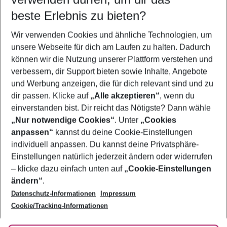
09.08.26
–
07.08.27
5-8 Nächte
beste Erlebnis zu bieten?
Wer wird verreisen
Wir verwenden Cookies und ähnliche Technologien, um
2 Erwachsene
Keine Kinder
unsere Webseite für dich am Laufen zu halten. Dadurch
können wir die Nutzung unserer Plattform verstehen und
Mehr Filter anzeigen
verbessern, dir Support bieten sowie Inhalte, Angebote
und Werbung anzeigen, die für dich relevant sind und zu
dir passen. Klicke auf
„Alle akzeptieren“
, wenn du
einverstanden bist. Dir reicht das Nötigste? Dann wähle
„Nur notwendige Cookies“
. Unter
„Cookies
anpassen“
kannst du deine Cookie-Einstellungen
Footer
Footer navigation
individuell anpassen. Du kannst deine Privatsphäre-
Über uns
Einstellungen natürlich jederzeit ändern oder widerrufen
AGB
– klicke dazu einfach unten auf
„Cookie-Einstellungen
Service & Hilfe
Bestpreisgarantie
ändern“
.
Datenschutz-Informationen
Impressum
Agenturbetreuung
Cookie-Einstellungen ändern
Folge uns
Barrierefreies Reisen
Cookie/Tracking-Informationen
Cookie-Richtlinie
Check-in
Datenschutz