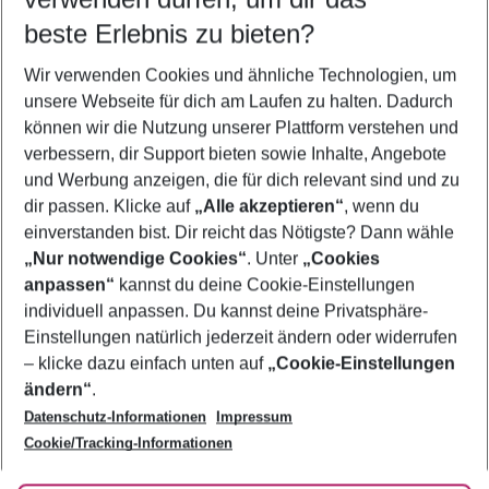
12.08.26
–
10.08.27
5-8 Nächte
beste Erlebnis zu bieten?
Wer wird verreisen
Wir verwenden Cookies und ähnliche Technologien, um
2 Erwachsene
Keine Kinder
unsere Webseite für dich am Laufen zu halten. Dadurch
können wir die Nutzung unserer Plattform verstehen und
Mehr Filter anzeigen
verbessern, dir Support bieten sowie Inhalte, Angebote
und Werbung anzeigen, die für dich relevant sind und zu
dir passen. Klicke auf
„Alle akzeptieren“
, wenn du
einverstanden bist. Dir reicht das Nötigste? Dann wähle
„Nur notwendige Cookies“
. Unter
„Cookies
anpassen“
kannst du deine Cookie-Einstellungen
Footer
Footer navigation
individuell anpassen. Du kannst deine Privatsphäre-
Über uns
Einstellungen natürlich jederzeit ändern oder widerrufen
AGB
– klicke dazu einfach unten auf
„Cookie-Einstellungen
Service & Hilfe
Bestpreisgarantie
ändern“
.
Datenschutz-Informationen
Impressum
Agenturbetreuung
Cookie-Einstellungen ändern
Folge uns
Barrierefreies Reisen
Cookie/Tracking-Informationen
Cookie-Richtlinie
Check-in
Datenschutz