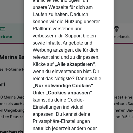
ähnliche Technologien, um
unsere Webseite für dich am
Laufen zu halten. Dadurch
können wir die Nutzung unserer
Plattform verstehen und
verbessern, dir Support bieten
ebote
Hotelbeschreibung
Hotelmerkmale
sowie Inhalte, Angebote und
lbeschreibung
Werbung anzeigen, die für dich
Marina Barcelona
relevant sind und zu dir passen.
4
Klicke auf
„Alle akzeptieren“
,
s 4-Sterne Hotel mit toller Lage!
wenn du einverstanden bist. Dir
reicht das Nötigste? Dann wähle
ort
„Nur notwendige Cookies“
.
Unter
„Cookies anpassen“
0 Marina Barcelona befindet sich im Viertel Villa Olímpica und bietet ei
kannst du deine Cookie-
onas als auch zahlreiche Sehenswürdigkeiten sind bequem erreichbar.
• Sa
Einstellungen individuell
en Umgebung
• Museo Picasso in der näheren Umgebung
• Flughafen Bar
anpassen. Du kannst deine
hafen Reus ca. 110 km entfernt
• Busterminal und Metrostation sind fußläuf
Privatsphäre-Einstellungen
natürlich jederzeit ändern oder
merbeschreibung