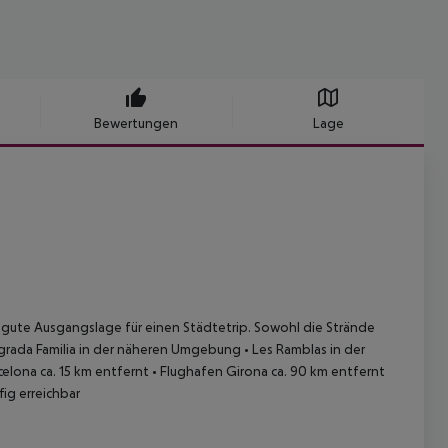
Bewertungen
Lage
ne gute Ausgangslage für einen Städtetrip. Sowohl die Strände
grada Familia in der näheren Umgebung
• Les Ramblas in der
celona ca. 15 km entfernt
• Flughafen Girona ca. 90 km entfernt
ig erreichbar