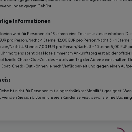
nwendungen gegen Gebühr
tige Informationen
alonien wird für Personen ab 16 Jahren eine Tourismussteuer erhoben. Die 
EUR pro Person/Nacht
4 Sterne: 12,00 EUR pro Person/Nacht
3 - 1 Sterne
erson/Nacht
4 Sterne: 7,00 EUR pro Person/Nacht
3 - 1 Sterne: 5,00 EUR 
Uhr morgens steht das Hotelzimmer am Ankunftstag erst ab der offiziel
e offizielle Check-Out-Zeit des Hotels am Tag der Abreise einzuhalten. D
. Spät-Check-Out können je nach Verfügbarkeit und gegen einen Aufpre
eis:
Reise ist nicht für Personen mit eingeschränkter Mobilität geeignet. We
 wenden Sie sich bitte an unseren Kundenservice, bevor Sie Ihre Buchung