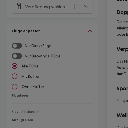
Verpflegung wählen
Dop
Die he
Allein
Flüge anpassen
oder 
Nur Direktflüge
Ver
Nur Eurowings-Flüge
Das Ho
Alle Flüge
Autore
Bar
Di
Mit Koffer
Ohne Koffer
Spor
Flugdauer
Flugdauer
Für sp
Bis zu 24 Stunden
Well
Abflugzeiten
Abflugzeiten
Der Sp