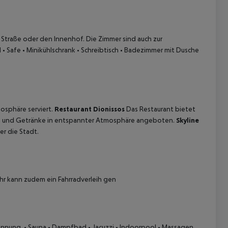
 Straße oder den Innenhof. Die Zimmer sind auch zur
N
• Safe
• Minikühlschrank
• Schreibtisch
• Badezimmer mit Dusche
 akzeptieren
osphäre serviert.
Restaurant Dionissos
Das Restaurant bietet
n und Getränke in entspannter Atmosphäre angeboten.
Skyline
r die Stadt.
hr kann zudem ein Fahrradverleih gen
annung.
• Sauna
• Dampfbad
• Jacuzzi
• Indoorpool
• Massagen