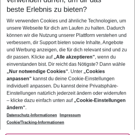
12.08.26
–
10.08.27
5-8 Nächte
beste Erlebnis zu bieten?
Wer wird verreisen
Wir verwenden Cookies und ähnliche Technologien, um
2 Erwachsene
Keine Kinder
unsere Webseite für dich am Laufen zu halten. Dadurch
können wir die Nutzung unserer Plattform verstehen und
Mehr Filter anzeigen
verbessern, dir Support bieten sowie Inhalte, Angebote
und Werbung anzeigen, die für dich relevant sind und zu
dir passen. Klicke auf
„Alle akzeptieren“
, wenn du
einverstanden bist. Dir reicht das Nötigste? Dann wähle
„Nur notwendige Cookies“
. Unter
„Cookies
anpassen“
kannst du deine Cookie-Einstellungen
Footer
Footer navigation
individuell anpassen. Du kannst deine Privatsphäre-
Über uns
Einstellungen natürlich jederzeit ändern oder widerrufen
AGB
– klicke dazu einfach unten auf
„Cookie-Einstellungen
Service & Hilfe
Bestpreisgarantie
ändern“
.
Datenschutz-Informationen
Impressum
Agenturbetreuung
Cookie-Einstellungen ändern
Folge uns
Barrierefreies Reisen
Cookie/Tracking-Informationen
Cookie-Richtlinie
Check-in
Datenschutz