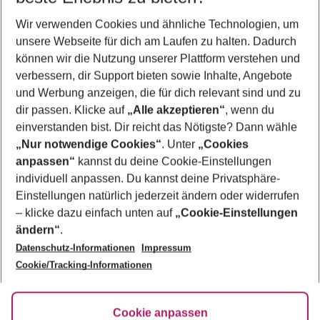
Wer wird verreisen
Wir verwenden Cookies und ähnliche Technologien, um
2 Erwachsene
Keine Kinder
unsere Webseite für dich am Laufen zu halten. Dadurch
können wir die Nutzung unserer Plattform verstehen und
Mehr Filter anzeigen
verbessern, dir Support bieten sowie Inhalte, Angebote
und Werbung anzeigen, die für dich relevant sind und zu
dir passen. Klicke auf
„Alle akzeptieren“
, wenn du
einverstanden bist. Dir reicht das Nötigste? Dann wähle
„Nur notwendige Cookies“
. Unter
„Cookies
anpassen“
kannst du deine Cookie-Einstellungen
Footer
Footer navigation
individuell anpassen. Du kannst deine Privatsphäre-
Über uns
Einstellungen natürlich jederzeit ändern oder widerrufen
AGB
– klicke dazu einfach unten auf
„Cookie-Einstellungen
Service & Hilfe
Bestpreisgarantie
ändern“
.
Datenschutz-Informationen
Impressum
Agenturbetreuung
Cookie-Einstellungen ändern
Folge uns
Barrierefreies Reisen
Cookie/Tracking-Informationen
Cookie-Richtlinie
Check-in
Datenschutz
FAQ
Fakten
Cookie anpassen
HanseMerkur Reiseversicherung
Flexibel buchen