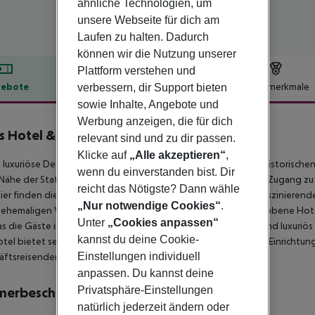
ähnliche Technologien, um
unsere Webseite für dich am
Laufen zu halten. Dadurch
können wir die Nutzung unserer
Plattform verstehen und
ebote
Hotelbeschreibung
Hotelmerkmale
verbessern, dir Support bieten
sowie Inhalte, Angebote und
lbeschreibung
Werbung anzeigen, die für dich
is Hotel & Spa
relevant sind und zu dir passen.
5.5
Klicke auf
„Alle akzeptieren“
,
 luxuriöse Designhotel liegt inmitten des künstlerischen und historische
wenn du einverstanden bist. Dir
 Nähe der Station Passeig de Gracia. Die Gäste haben leichten Zugang z
reicht das Nötigste? Dann wähle
Hier finden die Gäste den idealen Ausgangspunkt, um diese faszinierende
„Nur notwendige Cookies“
.
ehemaligen Vedruna Palace aus dem 19. Jahrhundert. Das gehobene Hotel 
Unter
„Cookies anpassen“
as die Gäste in ein wahres Luxusparadies einlädt. Die Zimmer sind luxuri
kannst du deine Cookie-
tel bietet seinen Gästen eine breite Palette an vorbildlichen Einrichtun
Einstellungen individuell
ftsreisender als auch Urlauber erfüllen.
anpassen. Du kannst deine
Privatsphäre-Einstellungen
merbeschreibung
natürlich jederzeit ändern oder