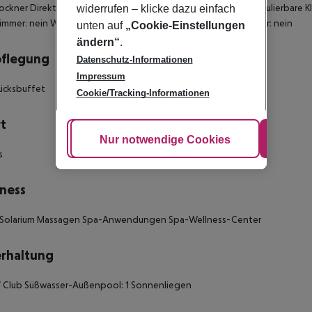
ockner Direktwahltelefon Stereoanlage Minibar Individuell regulierbare Kl
widerrufen – klicke dazu einfach
immer: nein WLAN-Internetzugang Bademantel Raucherzimmer: nein
unten auf
„Cookie-Einstellungen
ändern“
.
pflegung
Datenschutz-Informationen
Impressum
ücksbuffet
Cookie/Tracking-Informationen
t
Cookie anpassen
Nur notwendige Cookies
Alle
s
ness
 Solarium Massagen Spa-Anwendungen Spa-Wellness-Center
rhaltung
/ Club Süßwasser-Außenpool: 1 Sonnenliegen