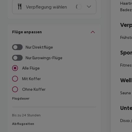
Haartr
Verpflegung wählen
Badez
Ver
Flüge anpassen
Frühst
Nur Direktflüge
Spor
Nur Eurowings-Flüge
Fitnes
Alle Flüge
Mit Koffer
Well
Ohne Koffer
Sauna
Flugdauer
Flugdauer
Unte
Bis zu 24 Stunden
Disco 
Abflugzeiten
Abflugzeiten