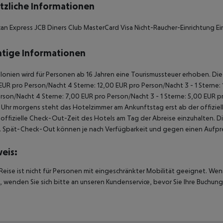
tzliche Informationen
an Express JCB Diners Club MasterCard Visa Nicht-Raucher-Einrichtung Ei
tige Informationen
alonien wird für Personen ab 16 Jahren eine Tourismussteuer erhoben. Die Z
EUR pro Person/Nacht 4 Sterne: 12,00 EUR pro Person/Nacht 3 - 1 Sterne:
rson/Nacht 4 Sterne: 7,00 EUR pro Person/Nacht 3 - 1 Sterne: 5,00 EUR 
Uhr morgens steht das Hotelzimmer am Ankunftstag erst ab der offiziel
e offizielle Check-Out-Zeit des Hotels am Tag der Abreise einzuhalten. D
. Spät-Check-Out können je nach Verfügbarkeit und gegen einen Aufpre
eis:
Reise ist nicht für Personen mit eingeschränkter Mobilität geeignet. We
 wenden Sie sich bitte an unseren Kundenservice, bevor Sie Ihre Buchung