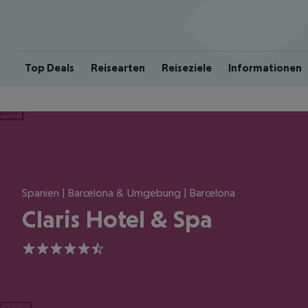
Top Deals
Reisearten
Reiseziele
Informationen
ious
Spanien | Barcelona & Umgebung | Barcelona
Claris Hotel & Spa
5.5