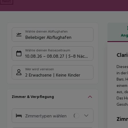
Next
Wähle deinen Abflughafen
Ang
Beliebiger Abflughafen
Hote
Wähle deinen Reisezeitraum
Clar
10.08.26
–
08.08.27
5-8 Nächte
Dieses
Wer wird verreisen
in der
2 Erwachsene
Keine Kinder
Bars. 
einem 
aus, d
Zimmer & Verpflegung
Das Ho
Geschä
Zimmertypen wählen
Zim