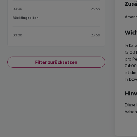
Zusä
00:00
23:59
Americ
Rückflugzeiten
Rückflugzeiten
Wich
00:00
23:59
In Kat
15,00 
pro Pe
Filter zurücksetzen
04:00 
ist di
In bzw
Hinw
Diese 
haben,