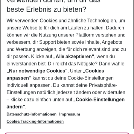
08.08.26
–
06.08.27
5-8 Nächte
beste Erlebnis zu bieten?
Wer wird verreisen
Wir verwenden Cookies und ähnliche Technologien, um
2 Erwachsene
Keine Kinder
unsere Webseite für dich am Laufen zu halten. Dadurch
können wir die Nutzung unserer Plattform verstehen und
Mehr Filter anzeigen
verbessern, dir Support bieten sowie Inhalte, Angebote
und Werbung anzeigen, die für dich relevant sind und zu
dir passen. Klicke auf
„Alle akzeptieren“
, wenn du
einverstanden bist. Dir reicht das Nötigste? Dann wähle
„Nur notwendige Cookies“
. Unter
„Cookies
anpassen“
kannst du deine Cookie-Einstellungen
Footer
Footer navigation
individuell anpassen. Du kannst deine Privatsphäre-
Über uns
Einstellungen natürlich jederzeit ändern oder widerrufen
AGB
– klicke dazu einfach unten auf
„Cookie-Einstellungen
Service & Hilfe
Bestpreisgarantie
ändern“
.
Datenschutz-Informationen
Impressum
Agenturbetreuung
Cookie-Einstellungen ändern
Folge uns
Barrierefreies Reisen
Cookie/Tracking-Informationen
Cookie-Richtlinie
Check-in
Datenschutz