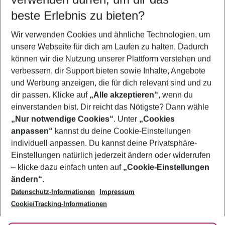
09.08.26
–
07.08.27
5-8 Nächte
beste Erlebnis zu bieten?
Wer wird verreisen
Wir verwenden Cookies und ähnliche Technologien, um
2 Erwachsene
Keine Kinder
unsere Webseite für dich am Laufen zu halten. Dadurch
können wir die Nutzung unserer Plattform verstehen und
Mehr Filter anzeigen
verbessern, dir Support bieten sowie Inhalte, Angebote
und Werbung anzeigen, die für dich relevant sind und zu
dir passen. Klicke auf
„Alle akzeptieren“
, wenn du
einverstanden bist. Dir reicht das Nötigste? Dann wähle
„Nur notwendige Cookies“
. Unter
„Cookies
anpassen“
kannst du deine Cookie-Einstellungen
Footer
Footer navigation
individuell anpassen. Du kannst deine Privatsphäre-
Über uns
Einstellungen natürlich jederzeit ändern oder widerrufen
AGB
– klicke dazu einfach unten auf
„Cookie-Einstellungen
Service & Hilfe
Bestpreisgarantie
ändern“
.
Datenschutz-Informationen
Impressum
Agenturbetreuung
Cookie-Einstellungen ändern
Folge uns
Barrierefreies Reisen
Cookie/Tracking-Informationen
Cookie-Richtlinie
Check-in
Datenschutz