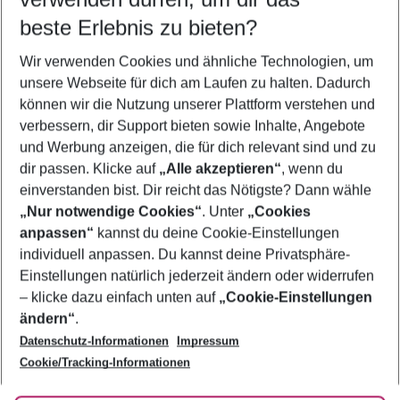
10.08.26
–
08.08.27
5-8 Nächte
beste Erlebnis zu bieten?
Wer wird verreisen
Wir verwenden Cookies und ähnliche Technologien, um
2 Erwachsene
Keine Kinder
unsere Webseite für dich am Laufen zu halten. Dadurch
können wir die Nutzung unserer Plattform verstehen und
Mehr Filter anzeigen
verbessern, dir Support bieten sowie Inhalte, Angebote
und Werbung anzeigen, die für dich relevant sind und zu
dir passen. Klicke auf
„Alle akzeptieren“
, wenn du
einverstanden bist. Dir reicht das Nötigste? Dann wähle
„Nur notwendige Cookies“
. Unter
„Cookies
anpassen“
kannst du deine Cookie-Einstellungen
Footer
Footer navigation
individuell anpassen. Du kannst deine Privatsphäre-
Über uns
Einstellungen natürlich jederzeit ändern oder widerrufen
AGB
– klicke dazu einfach unten auf
„Cookie-Einstellungen
Service & Hilfe
Bestpreisgarantie
ändern“
.
Datenschutz-Informationen
Impressum
Agenturbetreuung
Cookie-Einstellungen ändern
Folge uns
Barrierefreies Reisen
Cookie/Tracking-Informationen
Cookie-Richtlinie
Check-in
Datenschutz