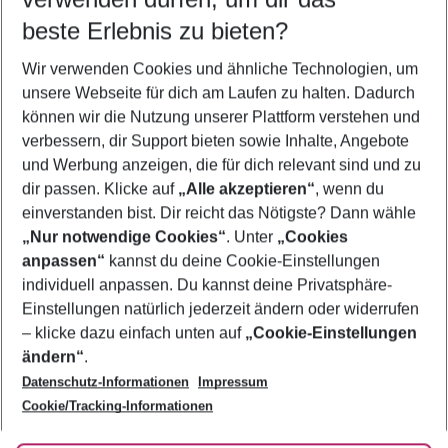
09.08.26
–
07.08.27
5-8 Nächte
beste Erlebnis zu bieten?
Wer wird verreisen
Wir verwenden Cookies und ähnliche Technologien, um
2 Erwachsene
Keine Kinder
unsere Webseite für dich am Laufen zu halten. Dadurch
können wir die Nutzung unserer Plattform verstehen und
Mehr Filter anzeigen
verbessern, dir Support bieten sowie Inhalte, Angebote
und Werbung anzeigen, die für dich relevant sind und zu
dir passen. Klicke auf
„Alle akzeptieren“
, wenn du
einverstanden bist. Dir reicht das Nötigste? Dann wähle
„Nur notwendige Cookies“
. Unter
„Cookies
anpassen“
kannst du deine Cookie-Einstellungen
Footer
Footer navigation
individuell anpassen. Du kannst deine Privatsphäre-
Über uns
Einstellungen natürlich jederzeit ändern oder widerrufen
AGB
– klicke dazu einfach unten auf
„Cookie-Einstellungen
Service & Hilfe
Bestpreisgarantie
ändern“
.
Datenschutz-Informationen
Impressum
Agenturbetreuung
Cookie-Einstellungen ändern
Folge uns
Barrierefreies Reisen
Cookie/Tracking-Informationen
Cookie-Richtlinie
Check-in
Datenschutz