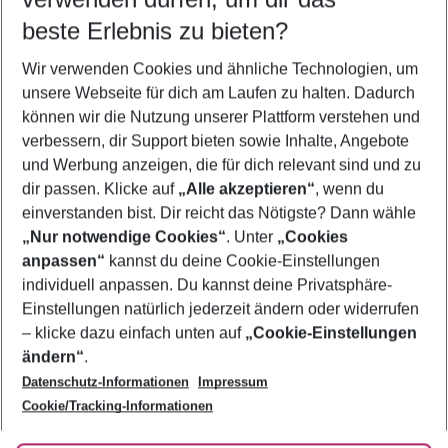
12.08.26
–
10.08.27
5-8 Nächte
beste Erlebnis zu bieten?
Wer wird verreisen
Wir verwenden Cookies und ähnliche Technologien, um
2 Erwachsene
Keine Kinder
unsere Webseite für dich am Laufen zu halten. Dadurch
können wir die Nutzung unserer Plattform verstehen und
Mehr Filter anzeigen
verbessern, dir Support bieten sowie Inhalte, Angebote
und Werbung anzeigen, die für dich relevant sind und zu
dir passen. Klicke auf
„Alle akzeptieren“
, wenn du
einverstanden bist. Dir reicht das Nötigste? Dann wähle
„Nur notwendige Cookies“
. Unter
„Cookies
anpassen“
kannst du deine Cookie-Einstellungen
Footer
Footer navigation
individuell anpassen. Du kannst deine Privatsphäre-
Über uns
Einstellungen natürlich jederzeit ändern oder widerrufen
AGB
– klicke dazu einfach unten auf
„Cookie-Einstellungen
Service & Hilfe
Bestpreisgarantie
ändern“
.
Datenschutz-Informationen
Impressum
Agenturbetreuung
Cookie-Einstellungen ändern
Folge uns
Barrierefreies Reisen
Cookie/Tracking-Informationen
Cookie-Richtlinie
Check-in
Datenschutz