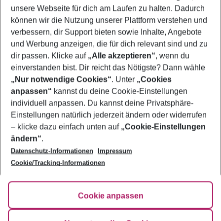
unsere Webseite für dich am Laufen zu halten. Dadurch
können wir die Nutzung unserer Plattform verstehen und
Mehr Filter anzeigen
verbessern, dir Support bieten sowie Inhalte, Angebote
und Werbung anzeigen, die für dich relevant sind und zu
dir passen. Klicke auf
„Alle akzeptieren“
, wenn du
einverstanden bist. Dir reicht das Nötigste? Dann wähle
„Nur notwendige Cookies“
. Unter
„Cookies
anpassen“
kannst du deine Cookie-Einstellungen
Footer
Footer navigation
individuell anpassen. Du kannst deine Privatsphäre-
Über uns
Einstellungen natürlich jederzeit ändern oder widerrufen
AGB
– klicke dazu einfach unten auf
„Cookie-Einstellungen
Service & Hilfe
Bestpreisgarantie
ändern“
.
Datenschutz-Informationen
Impressum
Agenturbetreuung
Cookie-Einstellungen ändern
Folge uns
Barrierefreies Reisen
Cookie/Tracking-Informationen
Cookie-Richtlinie
Check-in
Datenschutz
FAQ
Fakten
Cookie anpassen
HanseMerkur Reiseversicherung
Flexibel buchen
Hilfe & Kontakt
Impressum
Newsletter