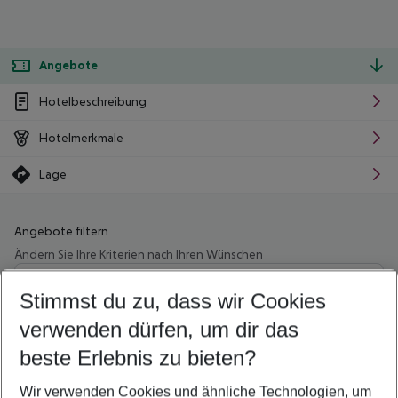
Angebote
Hotelbeschreibung
Hotelmerkmale
Lage
Angebote filtern
Ändern Sie Ihre Kriterien nach Ihren Wünschen
Wähle deinen Abflughafen
Beliebiger Abflughafen
Stimmst du zu, dass wir Cookies
verwenden dürfen, um dir das
Wähle deinen Reisezeitraum
10.08.26
–
08.08.27
5-8 Nächte
beste Erlebnis zu bieten?
Wer wird verreisen
Wir verwenden Cookies und ähnliche Technologien, um
2 Erwachsene
Keine Kinder